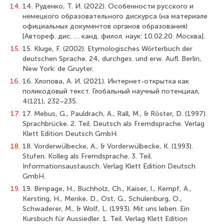
14.
14. Руденко, Т. И. (2022). Особенности русского и
немецкого образовательного дискурса (на материале
официальных документов органов образования)
[Автореф. дис. … канд. филол. наук: 10.02.20. Москва].
15.
15. Kluge, F. (2002). Etymologisches Wörterbuch der
deutschen Sprache. 24, durchges. und erw. Aufl. Berlin,
New York: de Gruyter.
16.
16. Хлопова, А. И. (2021). Интернет-открытка как
поликодовый текст. Глобальный научный потенциал,
4(121), 232–235.
17.
17. Mebus, G., Pauldrach, A., Rall, M., & Röster, D. (1997).
Sprachbrücke. 2. Teil. Deutsch als Fremdsprache. Verlag
Klett Edition Deutsch GmbH.
18.
18. Vorderwülbecke, A., & Vorderwülbecke, K. (1993).
Stufen. Kolleg als Fremdsprache. 3. Teil.
Informationsaustausch. Verlag Klett Edition Deutsch
GmbH.
19.
19. Bimpage, H., Buchholz, Ch., Kaiser, I., Kempf, A.,
Kersting, H., Menke, D., Ost, G., Schulenburg, O.,
Schwaderer, M., & Wolf, L. (1993). Mit uns leben. Ein
Kursbuch für Aussiedler. 1. Teil. Verlag Klett Edition