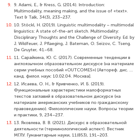
9.
9. Adami, E., & Kress, G. (2014). Introduction:
Multimodality, meaning making, and the issue of «text».
Text & Talk, 34(3), 233–237.
10.
10. Stöckl, H. (2019). Linguistic multimodality – multimodal
linguistics: A state of-the-art sketch. Multimodality:
Disciplinary Thoughts and the Challenge of Diversity. Ed. by
J. Wildfeuer, J. Pflaeging, J. Bateman, O. Seizov, C. Tseng.
De Gruyter, 41–68.
11.
11. Сарайкина, Ю. С. (2017). Современные тенденции в
англоязычном образовательном дискурсе (на материале
серии учебных пособий «OUTCOMES») [Автореф. дис. …
канд. филол. наук: 10.02.04. Москва].
12.
12. Исаева, О. Н., & Кривченко, И. Б. (2019).
Функциональные характеристики малоформатных
текстов заглавий в образовательном дискурсе (на
материале американских учебников по гражданскому
правоведению). Филологические науки. Вопросы теории
и практики, 9, 234–237.
13.
13. Яковлева, В. В. (2021). Дискурс в образовательной
деятельности (терминологический аспект). Вестник
МГЛУ. Гуманитарные науки, 11(853), 191–203.