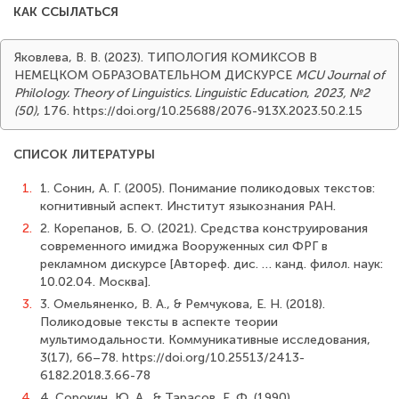
КАК ССЫЛАТЬСЯ
Яковлева, В. В. (2023). ТИПОЛОГИЯ КОМИКСОВ В
НЕМЕЦКОМ ОБРАЗОВАТЕЛЬНОМ ДИСКУРСЕ
MCU Journal of
Philology. Theory of Linguistics. Linguistic Education
,
2023, №2
(50)
, 176. https://doi.org/10.25688/2076-913X.2023.50.2.15
СПИСОК ЛИТЕРАТУРЫ
1.
1. Сонин, А. Г. (2005). Понимание поликодовых текстов:
когнитивный аспект. Институт языкознания РАН.
2.
2. Корепанов, Б. О. (2021). Средства конструирования
современного имиджа Вооруженных сил ФРГ в
рекламном дискурсе [Автореф. дис. … канд. филол. наук:
10.02.04. Москва].
3.
3. Омельяненко, В. А., & Ремчукова, Е. Н. (2018).
Поликодовые тексты в аспекте теории
мультимодальности. Коммуникативные исследования,
3(17), 66–78. https://doi.org/10.25513/2413-
6182.2018.3.66-78
4.
4. Сорокин, Ю. А., & Тарасов, Е. Ф. (1990).