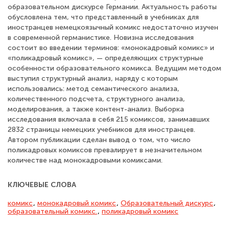
образовательном дискурсе Германии. Актуальность работы
обусловлена тем, что представленный в учебниках для
иностранцев немецкоязычный комикс недостаточно изучен
в современной германистике. Новизна исследования
состоит во введении терминов: «монокадровый комикс» и
«поликадровый комикс», — определяющих структурные
особенности образовательного комикса. Ведущим методом
выступил структурный анализ, наряду с которым
использовались: метод семантического анализа,
количественного подсчета, структурного анализа,
моделирования, а также контент-анализ. Выборка
исследования включала в себя 215 комиксов, занимавших
2832 страницы немецких учебников для иностранцев.
Автором публикации сделан вывод о том, что число
поликадровых комиксов превалирует в незначительном
количестве над монокадровыми комиксами.
КЛЮЧЕВЫЕ СЛОВА
комикс
,
монокадровый комикс
,
Образовательный дискурс
,
образовательный комикс.
,
поликадровый комикс