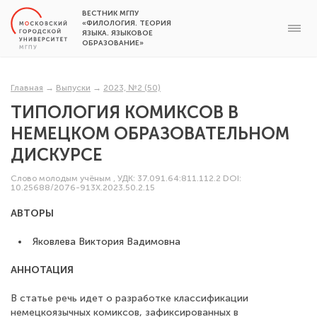
ВЕСТНИК МГПУ
«ФИЛОЛОГИЯ. ТЕОРИЯ
ЯЗЫКА. ЯЗЫКОВОЕ
ОБРАЗОВАНИЕ»
Главная
→
Выпуски
→
2023, №2 (50)
ТИПОЛОГИЯ КОМИКСОВ В
НЕМЕЦКОМ ОБРАЗОВАТЕЛЬНОМ
ДИСКУРСЕ
Слово молодым учёным
,
УДК: 37.091.64:811.112.2
DOI:
10.25688/2076-913X.2023.50.2.15
АВТОРЫ
Яковлева Виктория Вадимовна
АННОТАЦИЯ
В статье речь идет о разработке классификации
немецкоязычных комиксов, зафиксированных в