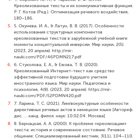
Креолизованные тексты и их коммуникативная функция.
Р. Г. Котов (Ред.). Оптимизация речевого воздействия,
180–186.
5.
5. Окунева, И. А., & Латун, В. В. (2017). Особенности
использования структурных компонентов
креолизованных текстов в зарубежной учебной книге:
моменты концептуальной инверсии. Мир науки, 2(5).
(2023, 20 апреля). http://mir-
nauki.com/PDF/46PDMN217.pdf
6.
6. Стуколова, Е. А., & Ежова, Т. В. (2020).
Креолизованный Интернет-текст как средство
эффективной подготовки будущего учителя
иностранного языка. Мир науки. Педагогика и
психология, 4(8). (2023, 20 апреля). https://mir-
nauki.com/PDF/52PDMN420.pdf
7.
7. Ларина, Т. С. (2021). Лингвокультурные особенности
директивных речевых актов в немецком языке [Автореф.
дис. … канд. филол. наук: 10.02.04. Москва].
8.
8. Бернацкая, А. А. (2000). К проблеме «креолизации»
текста: история и современное состояние. Речевое
общение: Специализированный вестник, 3(11), 104–110.