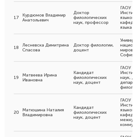
ГАОУ В
Доктор
Инстит
Курдюмов Владимир
17
филологических
языков,
Анатольевич
наук, профессор
кафедро
языка
Универс
Лесневска Димитрина
Доктор филологии,
национа
18
Спасова
доцент
мировог
София, 
ГАОУ В
Кандидат
Институ
Матвеева Ирина
19
филологических
наук, д
Ивановна
наук, доцент
департ
филоло
ГАОУ В
Инстит
Кандидат
Матюшина Наталия
языков,
20
филологических
Владимировна
кафедры
наук, доцент
межкул
коммун