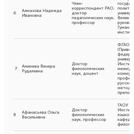
Член-
государ
корреспондент РАО,
политех
Алмазова Надежда
6
доктор
универс
Ивановна
педагогических наук,
Великог
профессор
руковод
Гуманит
инстит
ФГАОУ 
(Привол
федера
универс
Доктор
Институ
Аминева Венера
7
филологических
межкул
Рудалевна
наук, доцент
коммун
профес
русской
методи
препод
ГАОУ В
Доктор
Инстит
Афанасьева Ольга
8
филологических
языков,
Васильевна
наук, профессор
кафедры
филоло