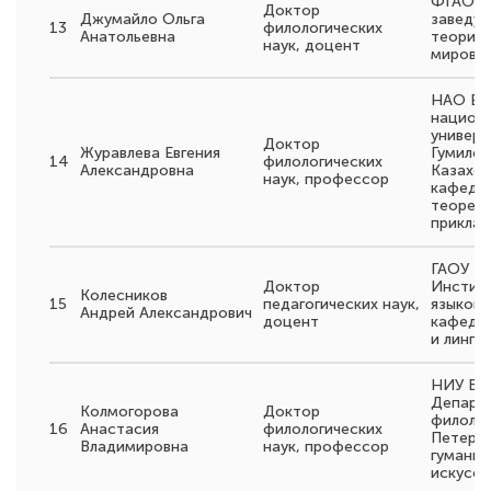
ФГАОУ 
Доктор
Джумайло Ольга
заведу
13
филологических
Анатольевна
теории 
наук, доцент
мирово
НАО Ев
национ
универс
Доктор
Журавлева Евгения
Гумилев
14
филологических
Александровна
Казахст
наук, профессор
кафедр
теорети
приклад
ГАОУ В
Доктор
Инстит
Колесников
15
педагогических наук,
языков,
Андрей Александрович
доцент
кафедр
и лингв
НИУ ВШ
Департ
Колмогорова
Доктор
филоло
16
Анастасия
филологических
Петербу
Владимировна
наук, профессор
гуманит
искусст