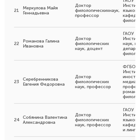
ГАОУ В
Доктор
Инстит
Меркулова Майя
21
филологическихнаук,
языков,
Геннадьевна
профессор
кафедры
филоло
ГАОУ В
Доктор
Институ
Романова Галина
22
филологических
наук, п
Ивановна
наук, доцент
департ
филоло
ФГБОУ 
Институ
Доктор
иностра
Серебренникова
23
филологических
медиак
Евгения Федоровна
наук, профессор
профес
романо
филоло
ГАОУ В
Доктор
Инстит
Собянина Валентина
24
филологических
языков,
Александровна
наук, профессор
кафедр
и лингв