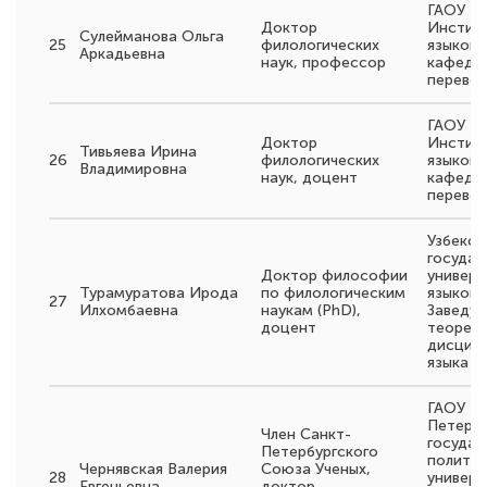
ГАОУ В
Доктор
Инстит
Сулейманова Ольга
25
филологических
языков,
Аркадьевна
наук, профессор
кафедры
перево
ГАОУ В
Доктор
Инстит
Тивьяева Ирина
26
филологических
языков,
Владимировна
наук, доцент
кафедры
перево
Узбекск
государ
Доктор философии
универс
Турамуратова Ирода
по филологическим
языков,
27
Илхомбаевна
наукам (PhD),
Заведу
доцент
теорети
дисципл
языка
ГАОУ В
Петербу
Член Санкт-
государ
Петербургского
политех
Чернявская Валерия
Союза Ученых,
28
универс
Евгеньевна
доктор