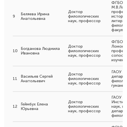
ФГБОУ 
М.В.Лом
Доктор
профес
Беляева Ирина
9
филологических
истории
Анатольевна
наук, профессор
литера
филолог
факульт
ФГБОУ В
Доктор
Ломоно
Богданова Людмила
10
филологических
профес
Ивановна
наук, профессор
сопост
изучени
ГАОУ В
Доктор
Васильев Сергей
департ
11
филологических
Анатольевич
филоло
наук, профессор
гуманит
ГАОУ В
Доктор
Институ
Геймбух Елена
12
филологических
наук, п
Юрьевна
наук, профессор
департ
филоло