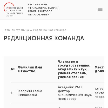
ВЕСТНИК МГПУ
«ФИЛОЛОГИЯ. ТЕОРИЯ
ЯЗЫКА. ЯЗЫКОВОЕ
ОБРАЗОВАНИЕ»
Главная страница
→
Редакционная команда
РЕДАКЦИОННАЯ КОМАНДА
Членство в
государственных
Фамилия Имя
Место 
№
академиях наук,
Отчество
должн
ученая степень,
ученое звание
Академик РАО,
ГАОУ ВО
Геворкян Елена
доктор
1
ректора
Николаевна
экономических наук,
прорек
профессор