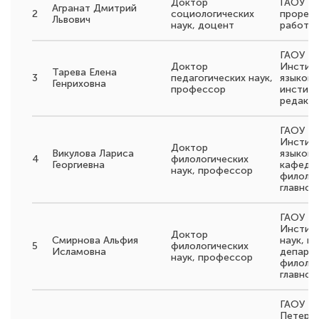
Доктор
ГАОУ В
Агранат Дмитрий
2
социологических
прорект
Львович
наук, доцент
работе
ГАОУ В
Доктор
Инстит
Тарева Елена
3
педагогических наук,
языков,
Генриховна
профессор
институ
редакт
ГАОУ В
Инстит
Доктор
Викулова Лариса
языков,
4
филологических
Георгиевна
кафедр
наук, профессор
филолог
главног
ГАОУ В
Институ
Доктор
Смирнова Альфия
наук, п
5
филологических
Исламовна
департ
наук, профессор
филолог
главног
ГАОУ В
Петербу