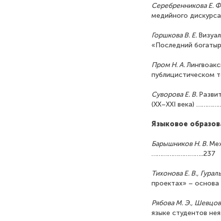
Серебренникова Е. Ф
медийного диск
Горшкова В. Е.
Визуал
«Последний бога
Пром Н. А.
Лингвоакс
публицистическом 
Суворова Е. В
.
Разви
(XX–XXI века) …………
Языковое образов
Барышников Н. В.
Меж
………………………..237
Тихонова Е. В., Гураль
проектах» – основ
Рябова М. Э.
,
Шевцова
языке студентов