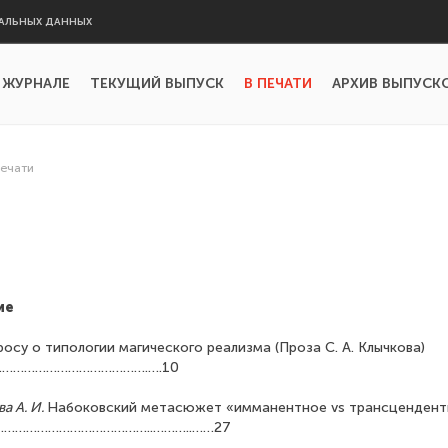
АЛЬНЫХ ДАННЫХ
 ЖУРНАЛЕ
ТЕКУЩИЙ ВЫПУСК
В ПЕЧАТИ
АРХИВ ВЫПУСК
печати
ие
росу о типологии магического реализма (Проза С. А. Клычкова)
………………………………….….10
а А. И.
Набоковский метасюжет «имманентное vs трансцендентн
…………………………………………..………..……27