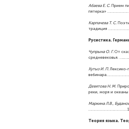
Абаева Е. С.
Прием пи
пятерка» ………………
Карпачева Т. С.
Поэти
традиция …………………
Русистика. Герман
Чупрына О. Г.
От ска
средневековья. …..…
Хутыз И. П
.
Лексико-
вебинара………………
Девятова Н. М.
Приро
реки, моря и оке
Маркина Л.В., Буданов
…………………….…………
Теория языка. Те