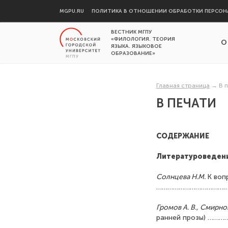
MGPU.RU
ПОЛИТИКА В ОТНОШЕНИИ ОБРАБОТКИ ПЕРСОН
ВЕСТНИК МГПУ
«ФИЛОЛОГИЯ. ТЕОРИЯ
О
ЯЗЫКА. ЯЗЫКОВОЕ
ОБРАЗОВАНИЕ»
Главная страница
→
В 
В ПЕЧАТИ
СОДЕРЖАНИЕ
Литературоведен
Солнцева Н.М.
К воп
…………………………………
Громов А. В., Смирнов
ранней прозы) …