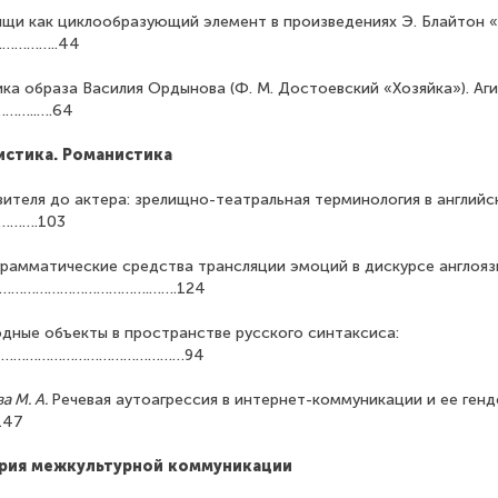
щи как циклообразующий элемент в произведениях Э. Блайтон 
……………..44
ка образа Василия Ордынова (Ф. М. Достоевский «Хозяйка»). Аг
……..….64
истика. Романистика
зителя до актера: зрелищно-театральная терминология в английс
.……….103
грамматические средства трансляции эмоций в дискурсе англояз
………………………………….…….124
дные объекты в пространстве русского синтаксиса:
аны ………………………………………94
а М. А.
Речевая аутоагрессия в интернет-коммуникации и ее ген
147
ория межкультурной коммуникаци
и