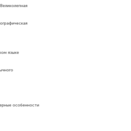
«Великолепная
иографическая
ком языке
ычного
дерные особенности