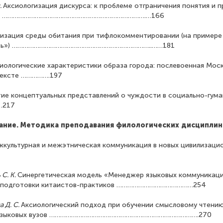
.
Аксиологизация дискурса: к проблеме отграничения понятия и п
урса …………………………………………………………………….…166
изация среды обитания при тифлокомментировании (на примере
тырь») …………………………………………………………………..……181
иологические характеристики образа города: послевоенная Моск
тексте …………….197
тие концептуальных представлений о чуждости в социально-гума
…217
ание. Методика преподавания филологических дисциплин
культурная и межэтническая коммуникация в новых цивилизаци
 С. К.
Синергетическая модель «Менеджер языковых коммуникац
а подготовки китаистов-практиков ……………………………………254
 Д. С.
Аксиологический подход при обучении смысловому чтению
 неязыковых вузов ……………………………………………………………………….270