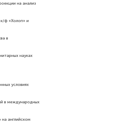
роекции на анализ
 к/ф «Холоп» и
ва в
нитарных науках
онных условиях
ий в международных
 на английском