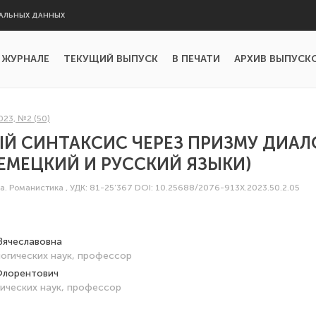
АЛЬНЫХ ДАННЫХ
 ЖУРНАЛЕ
ТЕКУЩИЙ ВЫПУСК
В ПЕЧАТИ
АРХИВ ВЫПУСК
023, №2 (50)
Й СИНТАКСИС ЧЕРЕЗ ПРИЗМУ ДИАЛ
НЕМЕЦКИЙ И РУССКИЙ ЯЗЫКИ)
ка. Романистика
,
УДК: 81-25’367
DOI: 10.25688/2076-913X.2023.50.2.05
Вячеславовна
огических наук, профессор
Флорентович
ических наук, профессор