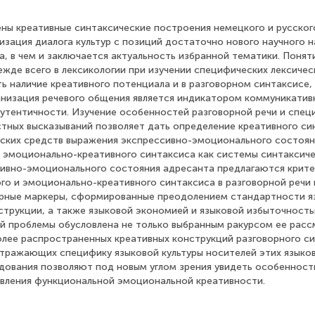
ены креативные синтаксические построения немецкого и русског
изация диалога культур с позиций достаточно нового научного 
а, в чем и заключается актуальность избранной тематики. Поня
жде всего в лексикологии при изучении специфических лексичес
 наличие креативного потенциала и в разговорном синтаксисе,
анизация речевого общения является индикатором коммуникативн
аутентичности. Изучение особенностей разговорной речи и спец
стных высказываний позволяет дать определение креативного си
ских средств выражения экспрессивно-эмоционального состоян
 эмоционально-креативного синтаксиса как системы синтаксиче
ивно-эмоционального состояния адресанта предлагаются крите
го и эмоционально-креативного синтаксиса в разговорной речи
рные маркеры, сформированные преодолением стандартности я
струкции, а также языковой экономией и языковой избыточность
й проблемы обусловлена не только выбранным ракурсом ее расс
лее распространенных креативных конструкций разговорного с
отражающих специфику языковой культуры носителей этих языков
дования позволяют под новым углом зрения увидеть особенност
явления функциональной эмоциональной креативности.