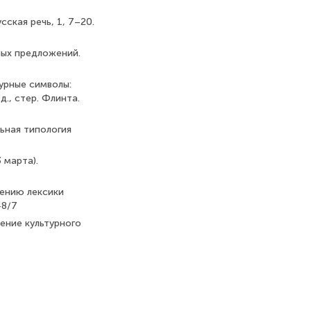
сская речь, 1, 7–20.
ных предложений.
урные символы:
д., стер. Флинта.
ельная типология
3 марта).
учению лексики
48/7
вление культурного