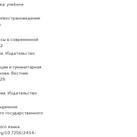
ка: учебное
лингвострановедения:
.
.
ессы в современной
2.
ски. Издательство
кации и гуманитарная
кова. Вестник
29.
фия. Издательство
обыденном
го государственного
ого языка
org/10.7256/2454-