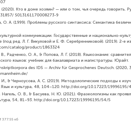
407
. (2020). Кто в доме хозяин? — или о том, чья очередь говорить. Ру
10.31857/ S013161170008273-9
, О. А. (1999). Проблемы русского синтаксиса: Семантика безлич
культурной коммуникации. Государственные и национально-культ
(под ред. Л. Г. Викуловой и Е. Ф. Серебренниковой). (2019). 2-е из
.com/catalog/product/1863324
 В., Радченко, О. А., & Попова, Л. Г. (2018). Языкознание: сравнит
ского языков: учебник для бакалавриата и магистратуры. Юрайт.
nskriptkorpora des IDS — Archiv für Gesprochenes Deutsch. (2020, 
-mannheim.de/
. И., & Черноусова, А. С. (2019). Методологические подходы к из
 Язык и культура, 48, 104–120. http://doi.org/10.17223/19996195/
., Нагель, О. В., & Басуева, Н. Ю. (2021). Фразеологизмы как проя
ьтура, 54, 81–93. http://doi.org/10.17223/19996195/54/5
f 377.55 кб