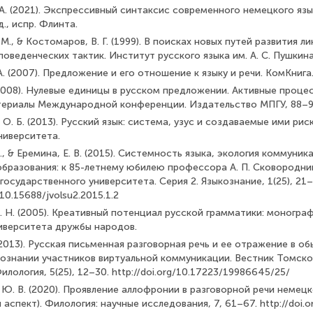
 А. (2021). Экспрессивный синтаксис современного немецкого язы
., испр. Флинта.
 М., & Костомаров, В. Г. (1999). В поисках новых путей развития 
оведенческих тактик. Институт русского языка им. А. С. Пушкина
 А. (2007). Предложение и его отношение к языку и речи. КомКнига
 (2008). Нулевые единицы в русском предложении. Активные проц
териалы Международной конференции. Издательство МПГУ, 88–9
 О. Б. (2013). Русский язык: система, узус и создаваемые ими ри
ниверситета.
 А., & Еремина, Е. В. (2015). Системность языка, экология коммуни
бразования: к 85-летнему юбилею профессора А. П. Сковородни
государственного университета. Серия 2. Языкознание, 1(25), 21–
g/10.15688/jvolsu2.2015.1.2
Е. Н. (2005). Креативный потенциал русской грамматики: моногра
иверситета дружбы народов.
. (2013). Русская письменная разговорная речь и ее отражение в 
ознании участников виртуальной коммуникации. Вестник Томско
илология, 5(25), 12–30. http://doi.org/10.17223/19986645/25/
 Ю. В. (2020). Проявление аллофронии в разговорной речи немецк
 аспект). Филология: научные исследования, 7, 61–67. http://doi.