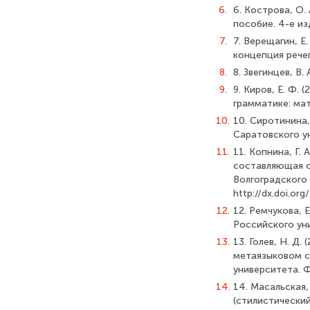
6.
6. Кострова, О.
пособие. 4-е изд
7.
7. Верещагин, Е.
концепция речеп
8.
8. Звегинцев, В.
9.
9. Киров, Е. Ф.
грамматике: ма
10.
10. Сиротинина,
Саратовского у
11.
11. Копнина, Г.
составляющая о
Волгоградского 
http://dx.doi.or
12.
12. Ремчукова, 
Российского ун
13.
13. Голев, Н. Д
метаязыковом с
университета. Ф
14.
14. Масальская,
(стилистический