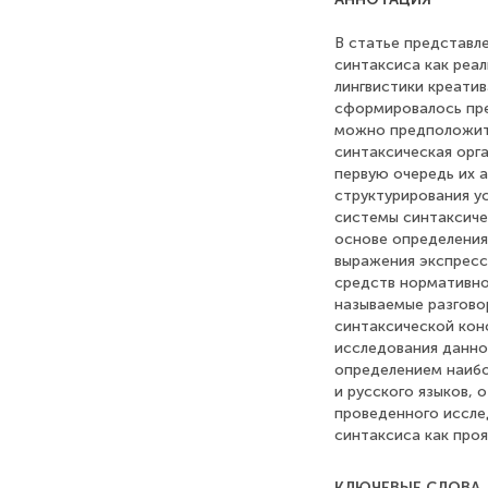
В статье представл
синтаксиса как реал
лингвистики креатив
сформировалось пре
можно предположить
синтаксическая орг
первую очередь их 
структурирования у
системы синтаксиче
основе определения
выражения экспресс
средств нормативно
называемые разгово
синтаксической кон
исследования данно
определением наибо
и русского языков, 
проведенного иссле
синтаксиса как про
КЛЮЧЕВЫЕ СЛОВА