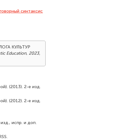
говорный синтаксис
АЛОГА КУЛЬТУР
stic Education
,
2023,
й). (2013). 2-е изд.
й). (2012). 2-е изд.
зд., испр. и доп.
RSS.