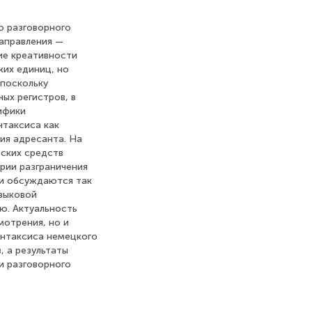
о разговорного
направления —
тие креативности
ких единиц, но
 поскольку
ых регистров, в
ифики
нтаксиса как
ия адресанта. На
ских средств
рии разграничения
 и обсуждаются так
зыковой
ю. Актуальность
мотрения, но и
интаксиса немецкого
, а результаты
и разговорного