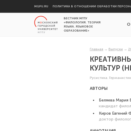
MGPU.RU
ПОЛИТИКА В ОТНОШЕНИИ ОБРАБОТКИ ПЕРСОН
ВЕСТНИК МГПУ
«ФИЛОЛОГИЯ. ТЕОРИЯ
О
ЯЗЫКА. ЯЗЫКОВОЕ
ОБРАЗОВАНИЕ»
Главная
→
Выпуски
→
2
КРЕАТИВНЫ
КУЛЬТУР (
Русистика. Германисти
АВТОРЫ
Беляева Мария 
кандидат филол
Киров Евгений 
доктор филолог
АННОТАЦИЯ