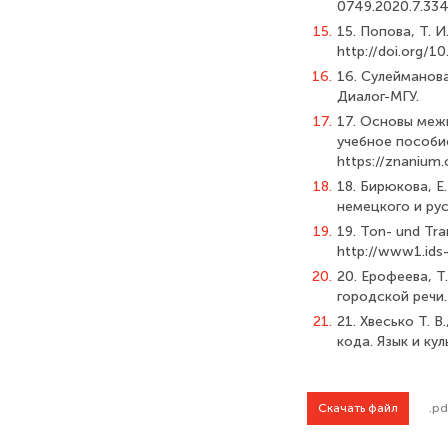
0749.2020.7.33
15.
15. Попова, Т. И
http://doi.org/
16.
16. Сулейманова
Диалог-МГУ.
17.
17. Основы меж
учебное пособие 
https://znanium
18.
18. Бирюкова, Е.
немецкого и рус
19.
19. Ton- und Tra
http://www1.ids
20.
20. Ерофеева, Т
городской речи.
21.
21. Хвесько Т. В
кода. Язык и кул
Скачать файл
.pd