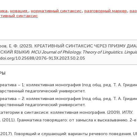
тика
,
новация.
,
нормативный синтаксис
,
разговорный маркер
,
раз
тивный синтаксис
 Киров, Е. Ф. (2023). КРЕАТИВНЫЙ СИНТАКСИС ЧЕРЕЗ ПРИЗМУ ДИ
ССКИЙ ЯЗЫКИ)
MCU Journal of Philology. Theory of Linguistics. Lingui
://doi.org/10.25688/2076-913X.2023.50.2.05
РЫ
реатива – 1: коллективная монография (под общ. ред. Т. А. Гридино
арственный педагогический университет.
реатива – 2: коллективная монография (под общ. ред. Т. А. Гридино
арственный педагогический университет.
категории в синтаксисе: коллективная монография. (2009). ИГЛУ.
. (2011). Грамматика говорящего: от замысла к высказыванию. 2-е и
Г. (2017). Говорящий и слушающий: варианты речевого поведения. U