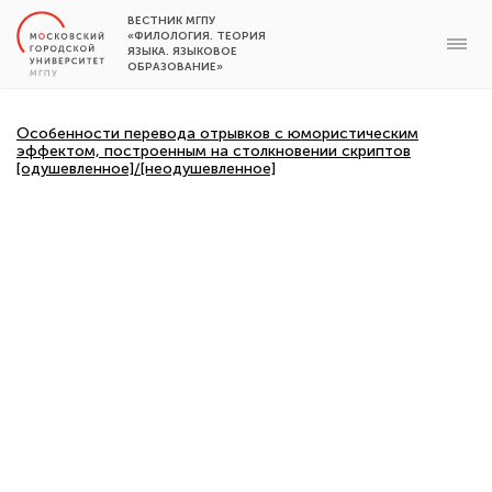
ВЕСТНИК МГПУ
«ФИЛОЛОГИЯ. ТЕОРИЯ
ЯЗЫКА. ЯЗЫКОВОЕ
ОБРАЗОВАНИЕ»
Особенности перевода отрывков с юмористическим
эффектом, построенным на столкновении скриптов
[одушевленное]/[неодушевленное]