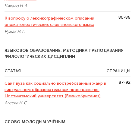
Чикало Н. А.
80-86
К вопросу о лексикографическом описании
ономатопоэтических слов японского языка
Румак Н. Г.
ЯЗЫКОВОЕ ОБРАЗОВАНИЕ. МЕТОДИКА ПРЕПОДАВАНИЯ
ФИЛОЛОГИЧЕСКИХ ДИСЦИПЛИН
СТАТЬЯ
СТРАНИЦЫ
87-92
Сайт вуза как социально востребованный жанр в
виртуальном образовательном пространстве:
Ноттингемский университет (Великобритания)
Агеева Н. С.
СЛОВО МОЛОДЫМ УЧЁНЫМ