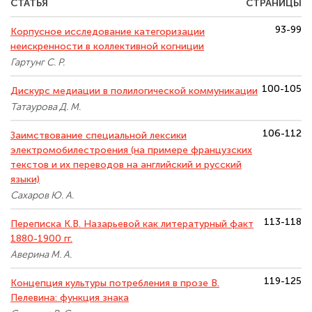
СТАТЬЯ
СТРАНИЦЫ
93-99
Корпусное исследование категоризации
неискренности в коллективной когниции
Гартунг С. Р.
100-105
Дискурс медиации в полилогической коммуникации
Татаурова Д. М.
106-112
Заимствование специальной лексики
электромобилестроения (на примере французских
текстов и их переводов на английский и русский
языки)
Сахаров Ю. А.
113-118
Переписка К.В. Назарьевой как литературный факт
1880-1900 гг.
Аверина М. А.
119-125
Концепция культуры потребления в прозе В.
Пелевина: функция знака