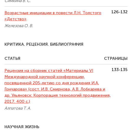
Симкина В. С.
126-132
Возрастные инициации в повести Л.Н. Толстого
«Детство»
Железова О. В.
КРИТИКА. РЕЦЕНЗИЯ. БИБЛИОГРАФИЯ
СТАТЬЯ
СТРАНИЦЫ
133-135
Рецензия на сборник статей «Материалы VI
Международной научной конференции,
посвященной 205-летию со дня рождения И.А.
Гончарова» (сост. И.В. Смирнова, А.В. Лобкарева и
др. Ульяновск: Корпорация технологий продвижения,
2017. 400 с.)
Алпатова Т. А.
НАУЧНАЯ ЖИЗНЬ