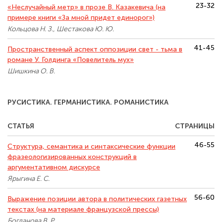
23-32
«Неслучайный метр» в прозе В. Казакевича (на
примере книги «За мной придет единорог»)
Кольцова Н. З., Шестакова Ю. Ю.
41-45
Пространственный аспект оппозиции свет - тьма в
романе У. Голдинга «Повелитель мух»
Шишкина О. В.
РУСИСТИКА. ГЕРМАНИСТИКА. РОМАНИСТИКА
СТАТЬЯ
СТРАНИЦЫ
46-55
Структура, семантика и синтаксические функции
фразеологизированных конструкций в
аргументативном дискурсе
Ярыгина Е. С.
56-60
Выражение позиции автора в политических газетных
текстах (на материале французской прессы)
Богданова В. Р.