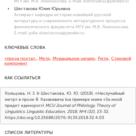
МГУ им. М.В. Ломоносова. E-mail: koltsovaru1@yandex.ru
Шестакова Юлия Юрьевна
Аспирант кафедры истории новейшей русской
литературы и современного литературного процесса
филологического факультета МГУ им. М.В. Ломоносова.
E-mail: yulia-shestacova@yandex.ru
КЛЮЧЕВЫЕ СЛОВА
«проза поэта».
,
Метр
,
Музыкальное начало
,
Ритм
,
Стиховой
компонент
КАК ССЫЛАТЬСЯ
Кольцова, Н. З. & Шестакова, Ю. Ю. (2018). «Неслучайный
метр» в прозе В. Казакевича (на примере книги «За мной
придет единорог»)
MCU Journal of Philology. Theory of
Linguistics. Linguistic Education
,
2018, №4 (32)
, 23-32.
https://doi.org/10.25688/2076-913X.2018.32.4.03
СПИСОК ЛИТЕРАТУРЫ