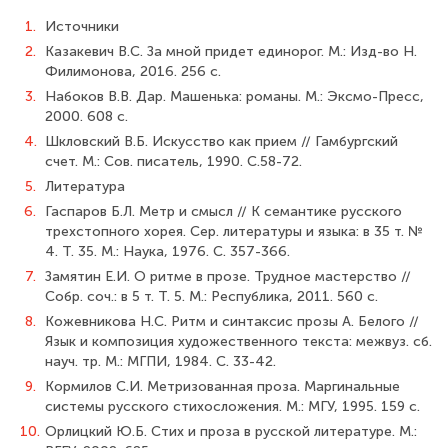
1.
Источники
2.
Казакевич В.С. За мной придет единорог. М.: Изд-во Н.
Филимонова, 2016. 256 с.
3.
Набоков В.В. Дар. Машенька: романы. М.: Эксмо-Пресс,
2000. 608 с.
4.
Шкловский В.Б. Искусство как прием // Гамбургский
счет. М.: Сов. писатель, 1990. C.58-72.
5.
Литература
6.
Гаспаров Б.Л. Метр и смысл // К семантике русского
трехстопного хорея. Сер. литературы и языка: в 35 т. №
4. Т. 35. М.: Наука, 1976. С. 357-366.
7.
Замятин Е.И. О ритме в прозе. Трудное мастерство //
Собр. соч.: в 5 т. Т. 5. М.: Республика, 2011. 560 с.
8.
Кожевникова Н.С. Ритм и синтаксис прозы А. Белого //
Язык и композиция художественного текста: межвуз. сб.
науч. тр. М.: МГПИ, 1984. С. 33-42.
9.
Кормилов С.И. Метризованная проза. Маргинальные
системы русского стихо­сложения. М.: МГУ, 1995. 159 с.
10.
Орлицкий Ю.Б. Стих и проза в русской литературе. М.: