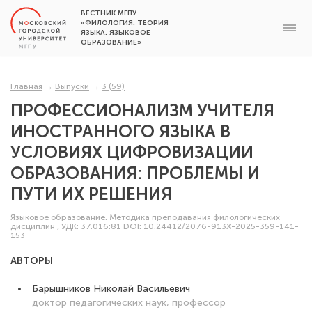
ВЕСТНИК МГПУ
«ФИЛОЛОГИЯ. ТЕОРИЯ
ЯЗЫКА. ЯЗЫКОВОЕ
ОБРАЗОВАНИЕ»
Главная
→
Выпуски
→
3 (59)
ПРОФЕССИОНАЛИЗМ УЧИТЕЛЯ
ИНОСТРАННОГО ЯЗЫКА В
УСЛОВИЯХ ЦИФРОВИЗАЦИИ
ОБРАЗОВАНИЯ: ПРОБЛЕМЫ И
ПУТИ ИХ РЕШЕНИЯ
Языковое образование. Методика преподавания филологических
дисциплин
,
УДК: 37.016:81
DOI: 10.24412/2076-913X-2025-359-141-
153
АВТОРЫ
Барышников Николай Васильевич
доктор педагогических наук, профессор