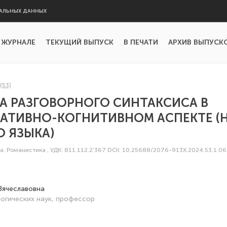
АЛЬНЫХ ДАННЫХ
 ЖУРНАЛЕ
ТЕКУЩИЙ ВЫПУСК
В ПЕЧАТИ
АРХИВ ВЫПУСК
 (53)
А РАЗГОВОРНОГО СИНТАКСИСА В
АТИВНО-КОГНИТИВНОМ АСПЕКТЕ (Н
 ЯЗЫКА)
ка. Романистика
,
УДК: 811.112.2’367
DOI: 10.25688/2076-913X.2024.53.1.06
Вячеславовна
огических наук, профессор