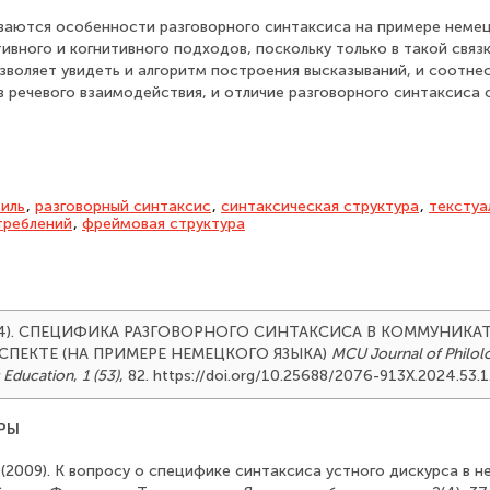
ваются особенности разговорного синтаксиса на примере немец
ивного и когнитивного подходов, поскольку только в такой связ
зволяет увидеть и алгоритм построения высказываний, и соотне
в речевого взаимодействия, и отличие разговорного синтакcиса 
иль
,
разговорный синтаксис
,
синтаксическая структура
,
текстуа
треблений
,
фреймовая структура
(2024). СПЕЦИФИКА РАЗГОВОРНОГО СИНТАКСИСА В КОММУНИКА
ПЕКТЕ (НА ПРИМЕРЕ НЕМЕЦКОГО ЯЗЫКА)
MCU Journal of Philol
ic Education
,
1 (53)
, 82. https://doi.org/10.25688/2076-913X.2024.53.1
РЫ
В. (2009). К вопросу о специфике синтаксиса устного дискурса в 