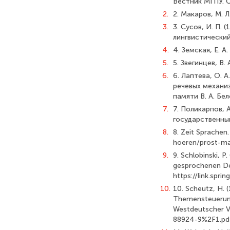
Вестник МГПУ. С
2.
2. Макаров, М. Л
3.
3. Сусов, И. П.
лингвистический
4.
4. Земская, Е. А
5.
5. Звегинцев, В.
6.
6. Лаптева, О. 
речевых механиз
памяти В. А. Бе
7.
7. Поликарпов, 
государственный
8.
8. Zeit Sprachen
hoeren/prost-ma
9.
9. Schlobinski, P
gesprochenen Deu
https://link.sp
10.
10. Scheutz, H. 
Themensteuerung
Westdeutscher Ve
88924-9%2F1.pd