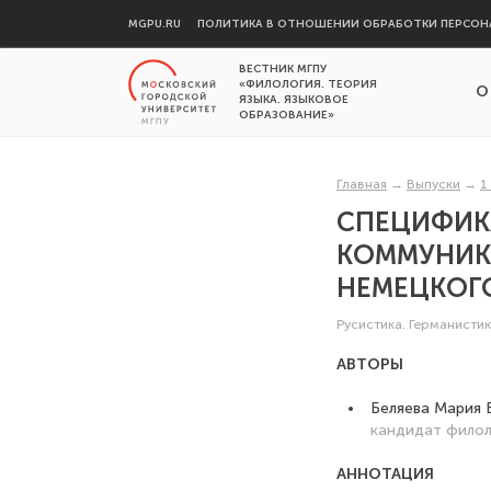
MGPU.RU
ПОЛИТИКА В ОТНОШЕНИИ ОБРАБОТКИ ПЕРСОН
ВЕСТНИК МГПУ
«ФИЛОЛОГИЯ. ТЕОРИЯ
О
ЯЗЫКА. ЯЗЫКОВОЕ
ОБРАЗОВАНИЕ»
Главная
→
Выпуски
→
1
СПЕЦИФИК
КОММУНИК
НЕМЕЦКОГО
Русистика. Германисти
АВТОРЫ
Беляева Мария 
кандидат филол
АННОТАЦИЯ