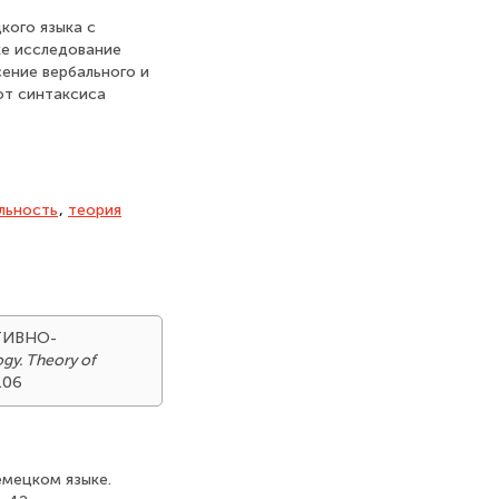
кого языка с
ке исследование
сение вербального и
от синтаксиса
льность
,
теория
ТИВНО-
ogy. Theory of
.06
немецком языке.