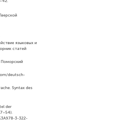
–42.
 Тверской
.
ействие языковых и
борник статей
. Поморский
.com/deutsch-
prache. Syntax des
tel der
27–54).
m%3A978-3-322-