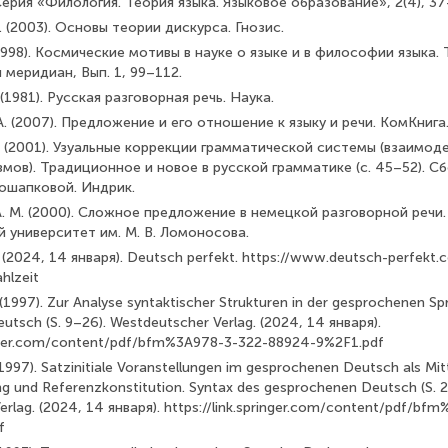
ерия «Филология. Теория языка. Языковое образование», 2(4), 37
. (2003). Основы теории дискурса. Гнозис.
 (1998). Космические мотивы в науке о языке и в философии языка.
 меридиан, Вып. 1, 99–112.
. (1981). Русская разговорная речь. Наука.
 А. (2007). Предложение и его отношение к языку и речи. КомКнига
А. (2001). Узуальные коррекции грамматической системы (взаимод
мов). Традиционное и новое в русской грамматике (с. 45–52). С
лошапковой. Индрик.
А. М. (2000). Сложное предложение в немецкой разговорной речи
 университет им. М. В. Ломоносова.
. (2024, 14 января). Deutsch perfekt. https://www.deutsch-perfekt
hlzeit
. (1997). Zur Analyse syntaktischer Strukturen in der gesprochenen S
tsch (S. 9–26). Westdeutscher Verlag. (2024, 14 января).
ringer.com/content/pdf/bfm%3A978-3-322-88924-9%2F1.pdf
(1997). Satzinitiale Voranstellungen im gesprochenen Deutsch als Mit
 und Referenzkonstitution. Syntax des gesprochenen Deutsch (S. 
rlag. (2024, 14 января). https://link.springer.com/content/pdf/bf
f