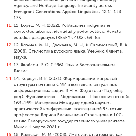
Agency, and Heritage Language Insecurity across
Immigrant Generations. Applied Linguistics, 42(1), 113–
135.
11.
11. López, M. H. (2022). Poblaciones indígenas en
contextos urbanos, identidad y poder político. Revista
estudios paraguayos (RESPY), 40(2), 69–85.
12.
12. Кожина, М. Н., Дускаева, М. Н., & Салимовский, В. А.
(2008). Стилистика русского языка. Учебник. Флинта,
Наука.
13.
13. Якобсон, Р. О. (1996). Язык и бессознательное.
Гнозис.
14.
14. Коршук, В. В. (2021). Формирование жанровой
структуры печтаных СМИ в контексте актуальных
информационных задач. В Н. А. Федотова (Под общ.
ред.). Журналистика – Медиалогия – Наставничество (с.
163–169). Материалы Международной научно-
практической конференции, посвященной 95-летию
профессора Бориса Васильевича Стрельцова и 100-
летию Белорусского государственного университета,
Минск, 1 марта 2021 г.
15.
15. Раевская, М. М. (2008). Имя существительное как