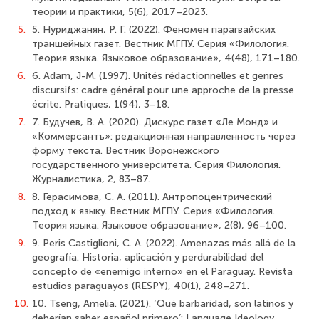
теории и практики, 5(6), 2017–2023.
5.
5. Нуриджанян, Р. Г. (2022). Феномен парагвайских
траншейных газет. Вестник МГПУ. Серия «Филология.
Теория языка. Языковое образование», 4(48), 171–180.
6.
6. Adam, J-M. (1997). Unités rédactionnelles et genres
discursifs: cadre général pour une approche de la presse
écrite. Pratiques, 1(94), 3–18.
7.
7. Будучев, В. А. (2020). Дискурс газет «Ле Монд» и
«Коммерсантъ»: редакционная направленность через
форму текста. Вестник Воронежского
государственного университета. Серия Филология.
Журналистика, 2, 83–87.
8.
8. Герасимова, С. А. (2011). Антропоцентрический
подход к языку. Вестник МГПУ. Серия «Филология.
Теория языка. Языковое образование», 2(8), 96–100.
9.
9. Peris Castiglioni, C. A. (2022). Amenazas más allá de la
geografía. Historia, aplicación y perdurabilidad del
concepto de «enemigo interno» en el Paraguay. Revista
estudios paraguayos (RESPY), 40(1), 248–271.
10.
10. Tseng, Amelia. (2021). ‘Qué barbaridad, son latinos y
deberían saber español primero’: Language Ideology,