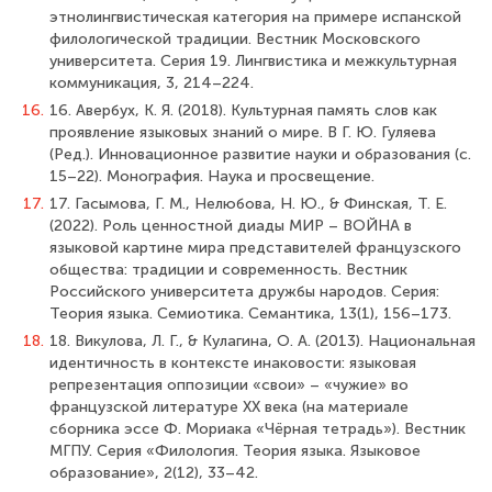
этнолингвистическая категория на примере испанской
филологической традиции. Вестник Московского
университета. Серия 19. Лингвистика и межкультурная
коммуникация, 3, 214–224.
16.
16. Авербух, К. Я. (2018). Культурная память слов как
проявление языковых знаний о мире. В Г. Ю. Гуляева
(Ред.). Инновационное развитие науки и образования (с.
15–22). Монография. Наука и просвещение.
17.
17. Гасымова, Г. М., Нелюбова, Н. Ю., & Финская, Т. Е.
(2022). Роль ценностной диады МИР – ВОЙНА в
языковой картине мира представителей французского
общества: традиции и современность. Вестник
Российского университета дружбы народов. Серия:
Теория языка. Семиотика. Семантика, 13(1), 156–173.
18.
18. Викулова, Л. Г., & Кулагина, О. А. (2013). Национальная
идентичность в контексте инаковости: языковая
репрезентация оппозиции «свои» – «чужие» во
французской литературе XX века (на материале
сборника эссе Ф. Мориака «Чёрная тетрадь»). Вестник
МГПУ. Серия «Филология. Теория языка. Языковое
образование», 2(12), 33–42.