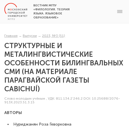
ВЕСТНИК МГПУ
«ФИЛОЛОГИЯ. ТЕОРИЯ
ЯЗЫКА. ЯЗЫКОВОЕ
ОБРАЗОВАНИЕ»
Главная
→
Выпуски
→
2023, №3 (51)
СТРУКТУРНЫЕ И
МЕТАЛИНГВИСТИЧЕСКИЕ
ОСОБЕННОСТИ БИЛИНГВАЛЬНЫХ
СМИ (НА МАТЕРИАЛЕ
ПАРАГВАЙСКОЙ ГАЗЕТЫ
CABICHUÍ)
Слово молодым учёным
,
УДК: 811.134.2’246.2
DOI: 10.25688/2076-
913X.2023.51.3.15
АВТОРЫ
Нуриджанян Роза Геворковна