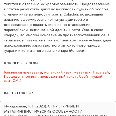
текстов и степенью их креолизованности. Представленные
в статье результаты дают возможность судить об особой
степени интегративности газеты Cabichuí, позволившей
изданию сформировать лояльную аудиторию и
опосредованно оказать влияние на становление
парагвайской национальной идентичности. Она, в свою
очередь, во многом основана на противопоставлении себя
«врагам», в том числе в лингвистическом плане — благодаря
использованию языка местного автохтонного народа
гуарани и контактного языка хопара (йопара).
КЛЮЧЕВЫЕ СЛОВА
билингвальные газеты
,
испанский язык
,
метаязык
,
Парагвай
,
Прецедентное имя
,
прецедентный текст
,
Свой - чужой
,
язык СМИ
КАК ССЫЛАТЬСЯ
Нуриджанян, Р. Г. (2023). СТРУКТУРНЫЕ И
МЕТАЛИНГВИСТИЧЕСКИЕ ОСОБЕННОСТИ