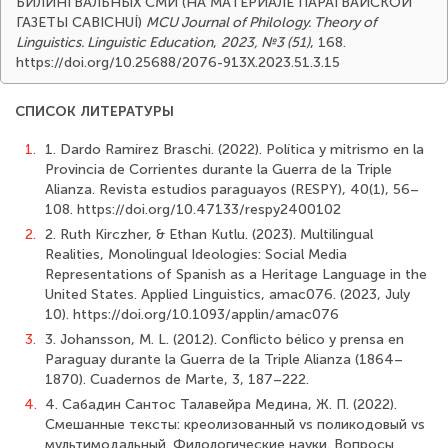
БИЛИНГВАЛЬНЫХ СМИ (НА МАТЕРИАЛЕ ПАРАГВАЙСКОЙ
ГАЗЕТЫ CABICHUÍ)
MCU Journal of Philology. Theory of
Linguistics. Linguistic Education
,
2023, №3 (51)
, 168.
https://doi.org/10.25688/2076-913X.2023.51.3.15
СПИСОК ЛИТЕРАТУРЫ
1.
1. Dardo Ramírez Braschi. (2022). Política y mitrismo en la
Provincia de Corrientes durante la Guerra de la Triple
Alianza. Revista estudios paraguayos (RESPY), 40(1), 56–
108. https://doi.org/10.47133/respy2400102
2.
2. Ruth Kirczher, & Ethan Kutlu. (2023). Multilingual
Realities, Monolingual Ideologies: Social Media
Representations of Spanish as a Heritage Language in the
United States. Applied Linguistics, amac076. (2023, July
10). https://doi.org/10.1093/applin/amac076
3.
3. Johansson, M. L. (2012). Conflicto bélico y prensa en
Paraguay durante la Guerra de la Triple Alianza (1864–
1870). Cuadernos de Marte, 3, 187–222.
4.
4. Сабадин Сантос Талавейра Медина, Ж. П. (2022).
Смешанные тексты: креолизованный vs поликодовый vs
мультимодальный. Филологические науки. Вопросы