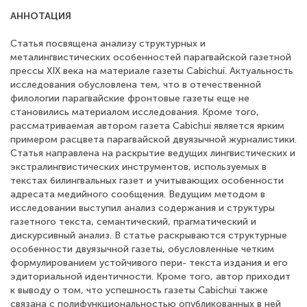
АННОТАЦИЯ
Статья посвящена анализу структурных и
металингвистических особенностей парагвайской газетной
прессы XIX века на материале газеты Cabichuí. Актуальность
исследования обусловлена тем, что в отечественной
филологии парагвайские фронтовые газеты еще не
становились материалом исследования. Кроме того,
рассматриваемая автором газета Cabichuí является ярким
примером расцвета парагвайской двуязычной журналистики.
Статья направлена на раскрытие ведущих лингвистических и
экстралингвистических инструментов, используемых в
текстах билингвальных газет и учитывающих особенности
адресата медийного сообщения. Ведущим методом в
исследовании выступил анализ содержания и структуры
газетного текста, семантический, прагматический и
дискурсивный анализ. В статье раскрываются структурные
особенности двуязычной газеты, обусловленные четким
формулированием устойчивого пери- текста издания и его
эдиториальной идентичности. Кроме того, автор приходит
к выводу о том, что успешность газеты Cabichuí также
связана с полифункциональностью опубликованных в ней