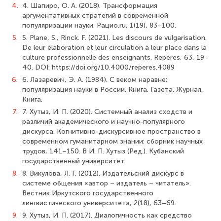
4.
4. Шапиро, О. А. (2018). Трансформация
аргументативных стратегий в современной
популяризации науки. Рацио.ru, 1(19), 83–100.
5.
5. Plane, S., Rinck. F. (2021). Les discours de vulgarisation.
De leur élaboration et leur circulation à leur place dans la
culture professionnelle des enseignants. Repères, 63, 19–
40. DOI: https://doi.org/10.4000/reperes.4089
6.
6. Лазаревич, Э. А. (1984). С веком наравне:
популяризация науки в России. Книга. Газета. Журнал.
Книга.
7.
7. Хутыз, И. П. (2020). Системный анализ сходств и
различий академического и научно-популярного
дискурса. Когнитивно-дискурсивное пространство в
современном гуманитарном знании: сборник научных
трудов, 141–150. В И. П. Хутыз (Ред.). Кубанский
государственный университет.
8.
8. Викулова, Л. Г. (2012). Издательский дискурс в
системе общения «автор – издатель – читатель».
Вестник Иркутского государственного
лингвистического университета, 2(18), 63–69.
9.
9. Хутыз, И. П. (2017). Диалогичность как средство