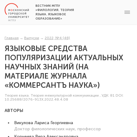
ВЕСТНИК МГПУ
«ФИЛОЛОГИЯ. ТЕОРИЯ
ЯЗЫКА. ЯЗЫКОВОЕ
ОБРАЗОВАНИЕ»
Главная
→
Выпуски
→
2022, №4 (48)
ЯЗЫКОВЫЕ СРЕДСТВА
ПОПУЛЯРИЗАЦИИ АКТУАЛЬНЫХ
НАУЧНЫХ ЗНАНИЙ (НА
МАТЕРИАЛЕ ЖУРНАЛА
«КОММЕРСАНТЪ НАУКА»)
Теория языка. Теория межкультурной коммуникации
,
УДК: 81
DOI:
10.25688/2076-913X.2022.48.4.08
АВТОРЫ
Викулова Лариса Георгиевна
Доктор филологических наук, профессор
Корнеева Вера Александровна