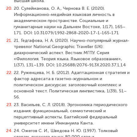
Высшая школа.
20.
20. Сулейманова, О. А., Чернова В. Е. (2020).
Информационно-медийная языковая личность в
академическом пространстве. Социальные и
гуманитарные науки на Дальнем Востоке, 1(17), 165–
171. DOI: 10.31079/1992-2868-2020-17-1-165-171
21.
21. Гедгафова, Н. А. (2020). Научно-популярный журнал-
тревелог National Geographic Traveller (UK):
диахронический аспект. Вестник МГПУ. Серия
«Филология. Теория языка. Языковое образование»,
1(37), 131–139. DOI: 10.25688/2076-913X.2020.37.1.14
22.
22. Руженцева, Н. Б. (2012). Адаптационная стратегия и
фактор адресата в газетно-журнальном и
политическом дискурсах: заголовочный комплекс и
основной текст. Политическая лингвистика, 1(39), 51–
56.
23.
23. Васильев, С. Л. (2018). Эргономика периодического
издания: функциональный, семиотический и
перцептивный аспекты. Балтийский федеральный
университет имени Иммануила Канта.
24.
24. Ожегов С. И., Шведова Н. Ю. (1997). Толковый
словарь русского языка: 80 000 слов и