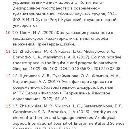
управления вниманием адресата. Когнитивно-
дискурсивное пространство в современном
гуманитарном знании: сборник научных трудов, 294–
302. В И. П. Хутыз (Ред.). Кубанский государственный
университет.
10.
10. Пром, Н. А. (2020) Фактуализация реальности в
медиадискурсе: характеристики, типы, способы
выражения. ПринТерра-Дизайн.
11.
11. Zheltukhina, M. R., Vikulova, L. G., Mikhaylova, S. V.,
Borbotko, L. A., Masalimova, A. R. (2017). Communicative
theatre space in the linguistic and pragmatic paradygm.
Xlinguae, 10(2), 85–100. DOI: 10.18355/XL.2017.10.02.08
12.
12. Щепилова, А. В., Сулейманова, О. А., Фомина, М. А.,
Водяницкая, А. А. (2017). Учет фактора адресата в
современном образовательном дискурсе. Вестник
МГПУ. Серия «Филология. Теория языка. Языковое
образование», 3(27), 68–82.
13.
13. Zheltukhina, M. R., Vikulova, L. G., Serebrennikova, E. F.,
Gerasimova, S. A., Borbotko, L. A. (2016). Identity as an
element of human and language universes: Axiological
aspect. International Journal of Environmental and Science