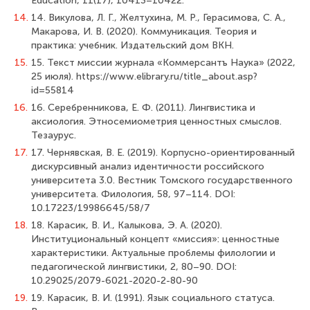
Education, 11(17), 10413–10422.
14.
14. Викулова, Л. Г., Желтухина, М. Р., Герасимова, С. А.,
Макарова, И. В. (2020). Коммуникация. Теория и
практика: учебник. Издательский дом ВКН.
15.
15. Текст миссии журнала «Коммерсантъ Наука» (2022,
25 июля). https://www.elibrary.ru/title_about.asp?
id=55814
16.
16. Серебренникова, Е. Ф. (2011). Лингвистика и
аксиология. Этносемиометрия ценностных смыслов.
Тезаурус.
17.
17. Чернявская, В. Е. (2019). Корпусно-ориентированный
дискурсивный анализ идентичности российского
университета 3.0. Вестник Томского государственного
университета. Филология, 58, 97–114. DOI:
10.17223/19986645/58/7
18.
18. Карасик, В. И., Калыкова, Э. А. (2020).
Институциональный концепт «миссия»: ценностные
характеристики. Актуальные проблемы филологии и
педагогической лингвистики, 2, 80–90. DOI:
10.29025/2079-6021-2020-2-80-90
19.
19. Карасик, В. И. (1991). Язык социального статуса.