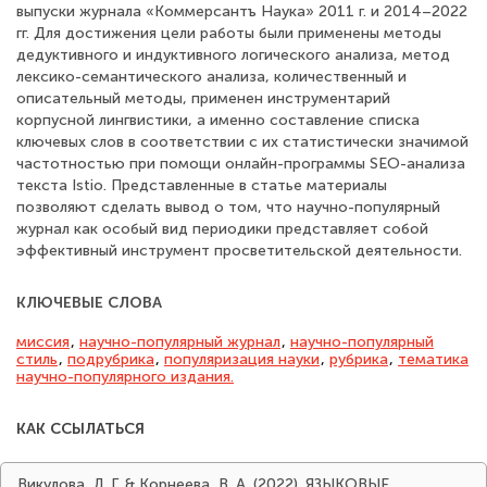
выпуски журнала «Коммерсантъ Наука» 2011 г. и 2014–2022
гг. Для достижения цели работы были применены методы
дедуктивного и индуктивного логического анализа, метод
лексико-семантического анализа, количественный и
описательный методы, применен инструментарий
корпусной лингвистики, а именно составление списка
ключевых слов в соответствии с их статистически значимой
частотностью при помощи онлайн-программы SEO-анализа
текста Istio. Представленные в статье материалы
позволяют сделать вывод о том, что научно-популярный
журнал как особый вид периодики представляет собой
эффективный инструмент просветительской деятельности.
КЛЮЧЕВЫЕ СЛОВА
миссия
,
научно-популярный журнал
,
научно-популярный
стиль
,
подрубрика
,
популяризация науки
,
рубрика
,
тематика
научно-популярного издания.
КАК ССЫЛАТЬСЯ
Викулова, Л. Г. & Корнеева, В. А. (2022). ЯЗЫКОВЫЕ