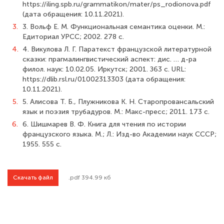
https://iling.spb.ru/grammatikon/mater/ps_rodionova.pdf
(дата обращения: 10.11.2021).
3.
3. Вольф Е. М. Функциональная семантика оценки. М.:
Едиториал УРСС; 2002. 278 с.
4.
4. Викулова Л. Г. Паратекст французской литературной
сказки: прагмалингвистический аспект: дис. … д-ра
филол. наук: 10.02.05. Иркутск; 2001. З63 с. URL:
https://dlib.rsl.ru/01002313303 (дата обращения:
10.11.2021).
5.
5. Алисова Т. Б., Плужникова К. Н. Старопровансальский
язык и поэзия трубадуров. М.: Макс-пресс; 2011. 173 с.
6.
6. Шишмарев В. Ф. Книга для чтения по истории
французского языка. М.; Л.: Изд-во Академии наук СССР;
1955. 555 с.
Скачать файл
.pdf 394.99 кб