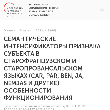
ВЕСТНИК МГПУ
«ФИЛОЛОГИЯ. ТЕОРИЯ
ЯЗЫКА. ЯЗЫКОВОЕ
ОБРАЗОВАНИЕ»
Главная
→
Выпуски
→
2022, №2 (46)
СЕМАНТИЧЕСКИЕ
ИНТЕНСИФИКАТОРЫ ПРИЗНАКА
СУБЪЕКТА В
СТАРОФРАНЦУЗСКОМ И
СТАРОПРОВАНСАЛЬСКОМ
ЯЗЫКАХ (CAR, PAR, BEN, JA,
NEMJAS И ДРУГИЕ):
ОСОБЕННОСТИ
ФУНКЦИОНИРОВАНИЯ
Русистика. Германистика. Романистика
,
УДК: 81-112
DOI:
10.25688/2076-913X.2022.46.2.07