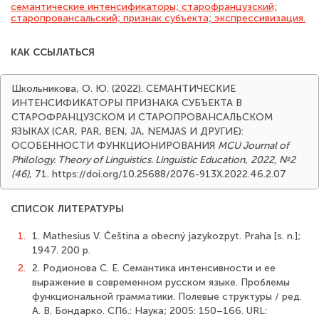
семантические интенсификаторы; старофранцузский;
старопровансальский; признак субъекта; экспрессивизация.
КАК ССЫЛАТЬСЯ
Школьникова, О. Ю. (2022). СЕМАНТИЧЕСКИЕ
ИНТЕНСИФИКАТОРЫ ПРИЗНАКА СУБЪЕКТА В
СТАРОФРАНЦУЗСКОМ И СТАРОПРОВАНСАЛЬСКОМ
ЯЗЫКАХ (CAR, PAR, BEN, JA, NEMJAS И ДРУГИЕ):
ОСОБЕННОСТИ ФУНКЦИОНИРОВАНИЯ
MCU Journal of
Philology. Theory of Linguistics. Linguistic Education
,
2022, №2
(46)
, 71. https://doi.org/10.25688/2076-913X.2022.46.2.07
СПИСОК ЛИТЕРАТУРЫ
1.
1. Mathesius V. Čeština a obecný jazykozpyt. Praha [s. n.];
1947. 200 p.
2.
2. Родионова С. Е. Семантика интенсивности и ее
выражение в современном русском языке. Проблемы
функциональной грамматики. Полевые структуры / ред.
А. В. Бондарко. СПб.: Наука; 2005: 150–166. URL: