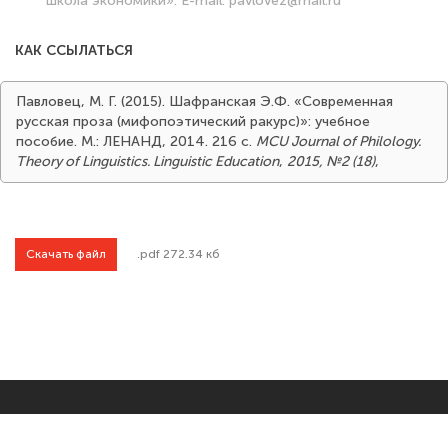
школа экономики». E-mail: pavlovez@mail.ru
КАК ССЫЛАТЬСЯ
Павловец, М. Г. (2015). Шафранская Э.Ф. «Современная
русская проза (мифопоэтический ракурс)»: учебное
пособие. М.: ЛЕНАНД, 2014. 216 с.
MCU Journal of Philology.
Theory of Linguistics. Linguistic Education
,
2015, №2 (18)
,
Скачать файл
.pdf 272.34 кб