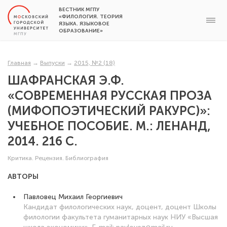
ВЕСТНИК МГПУ
«ФИЛОЛОГИЯ. ТЕОРИЯ
ЯЗЫКА. ЯЗЫКОВОЕ
ОБРАЗОВАНИЕ»
Главная
→
Выпуски
→
2015, №2 (18)
ШАФРАНСКАЯ Э.Ф.
«СОВРЕМЕННАЯ РУССКАЯ ПРОЗА
(МИФОПОЭТИЧЕСКИЙ РАКУРС)»:
УЧЕБНОЕ ПОСОБИЕ. М.: ЛЕНАНД,
2014. 216 С.
Критика. Рецензия. Библиография
АВТОРЫ
Павловец Михаил Георгиевич
Кандидат филологических наук, доцент, доцент Школы
филологии факультета гуманитарных наук НИУ «Высшая