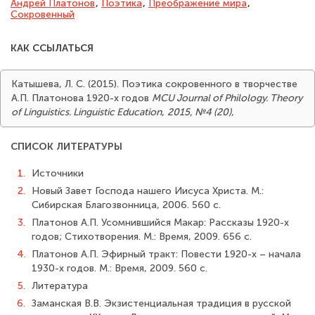
Андрей Платонов
,
Поэтика
,
Преображение мира
,
Сокровенный
КАК ССЫЛАТЬСЯ
Катышева, Л. С. (2015). Поэтика сокровенного в творчестве
А.П. Платонова 1920-х годов
MCU Journal of Philology. Theory
of Linguistics. Linguistic Education
,
2015, №4 (20)
,
СПИСОК ЛИТЕРАТУРЫ
1.
Источники
2.
Новый Завет Господа нашего Иисуса Христа. М.:
Сибирская Благозвонница, 2006. 560 с.
3.
Платонов А.П. Усомнившийся Макар: Рассказы 1920-х
годов; Стихотворения. М.: Время, 2009. 656 с.
4.
Платонов А.П. Эфирный тракт: Повести 1920-х – начала
1930-х годов. М.: Время, 2009. 560 с.
5.
Литература
6.
Заманская В.В. Экзистенциальная традиция в русской