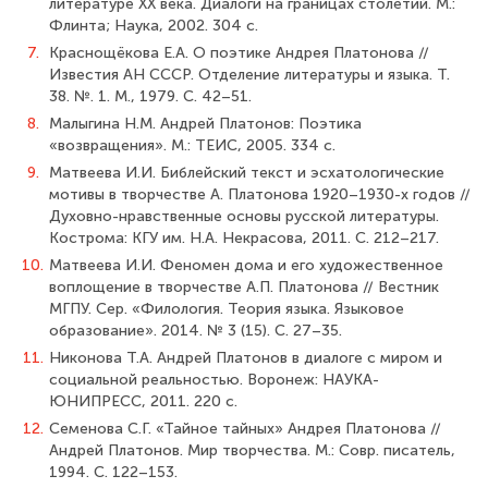
литературе XX века. Диалоги на границах столетий. М.:
Флинта; Наука, 2002. 304 с.
7.
Краснощёкова Е.А. О поэтике Андрея Платонова //
Известия АН СССР. Отделение литературы и языка. Т.
38. №. 1. М., 1979. С. 42–51.
8.
Малыгина Н.М. Андрей Платонов: Поэтика
«возвращения». М.: ТЕИС, 2005. 334 с.
9.
Матвеева И.И. Библейский текст и эсхатологические
мотивы в творчестве А. Платонова 1920–1930-х годов //
Духовно-нравственные основы русской литературы.
Кострома: КГУ им. Н.А. Некрасова, 2011. С. 212–217.
10.
Матвеева И.И. Феномен дома и его художественное
воплощение в творчестве А.П. Платонова // Вестник
МГПУ. Сер. «Филология. Теория языка. Языковое
образование». 2014. № 3 (15). С. 27–35.
11.
Никонова Т.А. Андрей Платонов в диалоге с миром и
социальной реальностью. Воронеж: НАУКА-
ЮНИПРЕСС, 2011. 220 с.
12.
Семенова С.Г. «Тайное тайных» Андрея Платонова //
Андрей Платонов. Мир творчества. М.: Совр. писатель,
1994. С. 122–153.