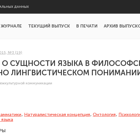
АЛЬНЫХ ДАННЫХ
 ЖУРНАЛЕ
ТЕКУЩИЙ ВЫПУСК
В ПЕЧАТИ
АРХИВ ВЫПУСК
015, №3 (19)
У О СУЩНОСТИ ЯЗЫКА В ФИЛОСОФС
НО ЛИНГВИСТИЧЕСКОМ ПОНИМАНИ
межкультурной коммуникации
рамматики
,
Натуралистическая концепция
,
Онтология
,
Психолог
 языка
РЫ