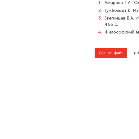
1.
Амирова Т.А., О
2.
Гумбольдт В. Из
3.
Звегинцев В.А. И
466 с.
4.
Философский энц
Скачать файл
.pd