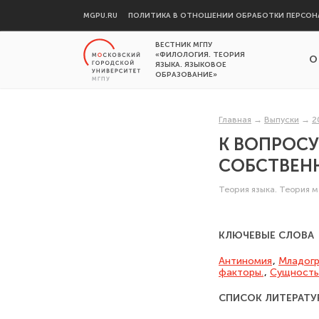
MGPU.RU
ПОЛИТИКА В ОТНОШЕНИИ ОБРАБОТКИ ПЕРСОН
ВЕСТНИК МГПУ
«ФИЛОЛОГИЯ. ТЕОРИЯ
О
ЯЗЫКА. ЯЗЫКОВОЕ
ОБРАЗОВАНИЕ»
Главная
→
Выпуски
→
2
К ВОПРОС
СОБСТВЕН
Теория языка. Теория 
КЛЮЧЕВЫЕ СЛОВА
Антиномия
,
Младог
факторы.
,
Сущность
СПИСОК ЛИТЕРАТУ