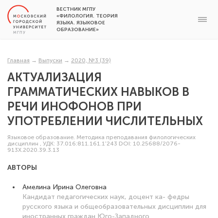
ВЕСТНИК МГПУ
«ФИЛОЛОГИЯ. ТЕОРИЯ
ЯЗЫКА. ЯЗЫКОВОЕ
ОБРАЗОВАНИЕ»
Главная
→
Выпуски
→
2020, №3 (39)
АКТУАЛИЗАЦИЯ
ГРАММАТИЧЕСКИХ НАВЫКОВ В
РЕЧИ ИНОФОНОВ ПРИ
УПОТРЕБЛЕНИИ ЧИСЛИТЕЛЬНЫХ
Языковое образование. Методика преподавания филологических
дисциплин
,
УДК: 37.016:811.161.1'243
DOI: 10.25688/2076-
913X.2020.39.3.13
АВТОРЫ
Амелина Ирина Олеговна
Кандидат педагогических наук, доцент ка- федры
русского языка и общеобразовательных дисциплин для
иностранных граждан Юго-Западного