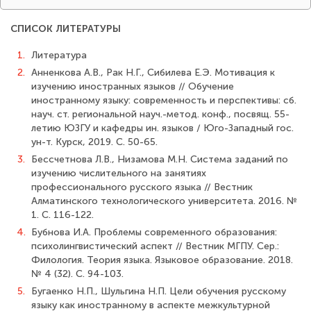
СПИСОК ЛИТЕРАТУРЫ
1.
Литература
2.
Анненкова А.В., Рак Н.Г., Сибилева Е.Э. Мотивация к
изучению иностранных языков // Обучение
иностранному языку: современность и перспективы: сб.
науч. ст. региональной науч.-метод. конф., посвящ. 55-
летию ЮЗГУ и кафедры ин. языков / Юго-Западный гос.
ун-т. Курск, 2019. С. 50-65.
3.
Бессчетнова Л.В., Низамова М.Н. Система заданий по
изучению числитель­ного на занятиях
профессионального русского языка // Вестник
Алматинского техно­логического университета. 2016. №
1. С. 116-122.
4.
Бубнова И.А. Проблемы современного образования:
психолингвистический аспект // Вестник МГПУ. Сер.:
Филология. Теория языка. Языковое образование. 2018.
№ 4 (32). С. 94-103.
5.
Бугаенко Н.П., Шульгина Н.П. Цели обучения русскому
языку как иностранно­му в аспекте межкультурной