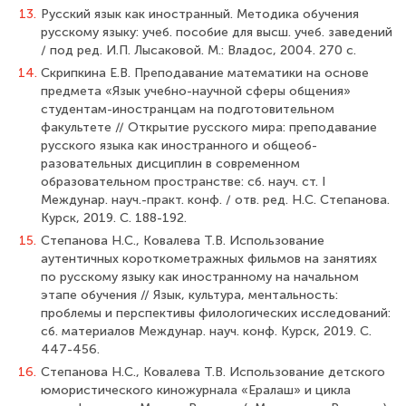
13.
Русский язык как иностранный. Методика обучения
русскому языку: учеб. пособие для высш. учеб. заведений
/ под ред. И.П. Лысаковой. М.: Владос, 2004. 270 с.
14.
Скрипкина Е.В. Преподавание математики на основе
предмета «Язык учебно-на­учной сферы общения»
студентам-иностранцам на подготовительном
факультете // Открытие русского мира: преподавание
русского языка как иностранного и общеоб­
разовательных дисциплин в современном
образовательном пространстве: сб. науч. ст. I
Междунар. науч.-практ. конф. / отв. ред. Н.С. Степанова.
Курск, 2019. С. 188-192.
15.
Степанова Н.С., Ковалева Т.В. Использование
аутентичных короткометраж­ных фильмов на занятиях
по русскому языку как иностранному на начальном
этапе обучения // Язык, культура, ментальность:
проблемы и перспективы филологических исследований:
сб. материалов Междунар. науч. конф. Курск, 2019. С.
447-456.
16.
Степанова Н.С., Ковалева Т.В. Использование детского
юмористического киножурнала «Ералаш» и цикла