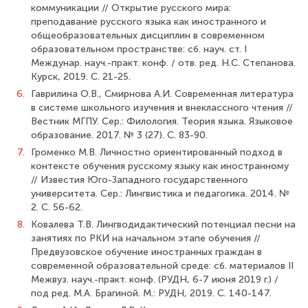
коммуникации // Открытие русского мира:
преподавание русского языка как иностранного и
общеобразовательных дисциплин в современном
образовательном пространстве: сб. науч. ст. I
Междунар. науч.-практ. конф. / отв. ред. Н.С. Степанова.
Курск, 2019. С. 21-25.
6.
Гаврилина О.В., Смирнова А.И. Современная литература
в системе школьного изучения и внеклассного чтения //
Вестник МГПУ. Сер.: Филология. Теория языка. Языковое
образование. 2017. № 3 (27). С. 83-90.
7.
Громенко М.В. Личностно ориентированный подход в
контексте обучения русскому языку как иностранному
// Известия Юго-Западного государственного
университета. Сер.: Лингвистика и педагогика. 2014. №
2. С. 56-62.
8.
Ковалева Т.В. Лингводидактический потенциал песни на
занятиях по РКИ на начальном этапе обучения //
Предвузовское обучение иностранных граждан в
современной образовательной среде: сб. материалов II
Межвуз. науч.-практ. конф. (РУДН, 6-7 июня 2019 г.) /
под ред. М.А. Брагиной. М.: РУДН, 2019. С. 140-147.