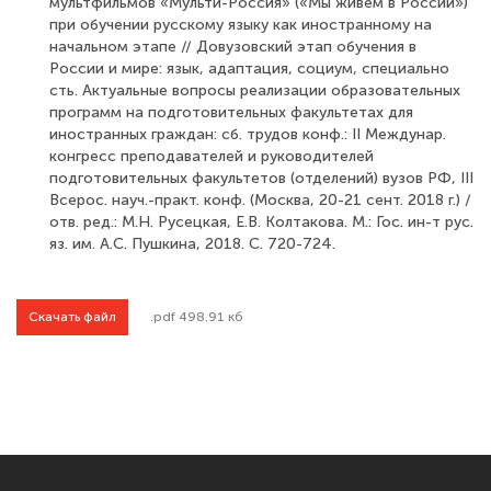
мультфильмов «Мульти-Россия» («Мы живем в Рос­сии»)
при обучении русскому языку как иностранному на
начальном этапе // Дову­зовский этап обучения в
России и мире: язык, адаптация, социум, специально
сть. Актуальные вопросы реализации образовательных
программ на подготовительных факультетах для
иностранных граждан: сб. трудов конф.: II Междунар.
конгресс пре­подавателей и руководителей
подготовительных факультетов (отделений) вузов РФ, III
Всерос. науч.-практ. конф. (Москва, 20-21 сент. 2018 г.) /
отв. ред.: М.Н. Русецкая, Е.В. Колтакова. М.: Гос. ин-т рус.
яз. им. А.С. Пушкина, 2018. С. 720-724.
Скачать файл
.pdf 498.91 кб