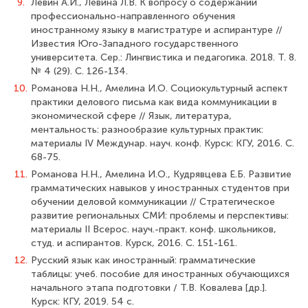
9.
Левин А.И., Левина Л.В. К вопросу о содержании
профессионально-направ­ленного обучения
иностранному языку в магистратуре и аспирантуре //
Известия Юго-Западного государственного
университета. Сер.: Лингвистика и педагогика. 2018. Т. 8.
№ 4 (29). С. 126-134.
10.
Романова Н.Н., Амелина И.О. Социокультурный аспект
практики делового письма как вида коммуникации в
экономической сфере // Язык, литература,
ментальность: разнообразие культурных практик:
материалы IV Междунар. науч. конф. Курск: КГУ, 2016. С.
68-75.
11.
Романова Н.Н., Амелина И.О., Кудрявцева Е.Б. Развитие
грамматических навыков у иностранных студентов при
обучении деловой коммуникации // Стратеги­ческое
развитие региональных СМИ: проблемы и перспективы:
материалы II Всерос. науч.-практ. конф. школьников,
студ. и аспирантов. Курск, 2016. С. 151-161.
12.
Русский язык как иностранный: грамматические
таблицы: учеб. пособие для иностранных обучающихся
начального этапа подготовки / Т.В. Ковалева [др.].
Курск: КГУ, 2019. 54 с.