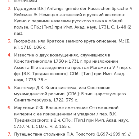
1.
Источники
2.
[Адодуров В.Е.] Anfangs-griinde der Russischen Sprache //
Вейсман Э. Немецко-латинский и русский лексикон:
Купно с первыми началами русского языка к общей
пользе. СПб.: [Тип.] при Имп. Акад. наук, 1731. С. 1-48 (2
паг.).
3.
Географиа, или Краткое земного круга описание. М.: [Б.
и.], 1710. 106 с.
4.
Известие о двух возмущениях, случившихся в
Константинополе 1730 и 1731 г. при низложении
Ахмета III и возведении на престол Магомета V / пер. с
фр. [В.К. Тредиаковского]. СПб.: [Тип.] при Имп. Акад.
наук, 1738. 38 с.
5.
Кантемир Д.К. Книга систима, или Состояние
мухамеданской религии. [СПб.]: В тип. царствующего
Санктпитербурха, 1722. 379 с.
6.
Марсильи Л.Ф. Военное состояние Оттоманской
империи с ее приращением и упадком / пер. В.К.
Тредиаковского: в 2 ч. СПб.: [Тип.] при Имп. Акад. наук,
1737. Ч. 1. 110 с. Ч. 2. 155 с.
7.
Путешествие стольника П.А. Толстого (1697-1699 гг.) //