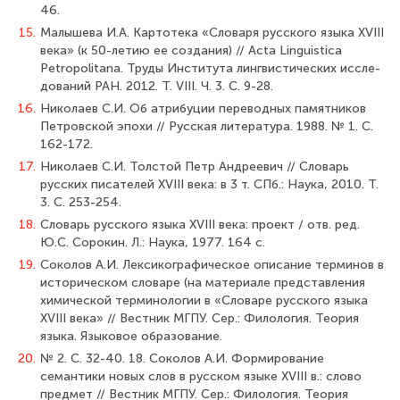
46.
15.
Малышева И.А. Картотека «Словаря русского языка XVIII
века» (к 50-летию ее создания) // Acta Linguistica
Petropolitana. Труды Института лингвистических иссле­
дований РАН. 2012. Т. VIII. Ч. 3. С. 9-28.
16.
Николаев С.И. Об атрибуции переводных памятников
Петровской эпохи // Рус­ская литература. 1988. № 1. С.
162-172.
17.
Николаев С.И. Толстой Петр Андреевич // Словарь
русских писателей XVIII века: в 3 т. СПб.: Наука, 2010. Т.
3. С. 253-254.
18.
Словарь русского языка XVIII века: проект / отв. ред.
Ю.С. Сорокин. Л.: Наука, 1977. 164 с.
19.
Соколов А.И. Лексикографическое описание терминов в
историческом словаре (на материале представления
химической терминологии в «Словаре русского языка
XVIII века» // Вестник МГПУ. Сер.: Филология. Теория
языка. Языковое образование.
20.
№ 2. С. 32-40. 18. Соколов А.И. Формирование
семантики новых слов в русском языке XVIII в.: слово
предмет // Вестник МГПУ. Сер.: Филология. Теория