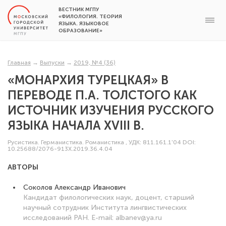
ВЕСТНИК МГПУ
«ФИЛОЛОГИЯ. ТЕОРИЯ
ЯЗЫКА. ЯЗЫКОВОЕ
ОБРАЗОВАНИЕ»
Главная
→
Выпуски
→
2019, №4 (36)
«МОНАРХИЯ ТУРЕЦКАЯ» В
ПЕРЕВОДЕ П.А. ТОЛСТОГО КАК
ИСТОЧНИК ИЗУЧЕНИЯ РУССКОГО
ЯЗЫКА НАЧАЛА XVIII В.
Русистика. Германистика. Романистика
,
УДК: 811.161.1'04
DOI:
10.25688/2076-913X.2019.36.4.04
АВТОРЫ
Соколов Александр Иванович
Кандидат филологических наук, доцент, старший
научный сотрудник Института лингвистических
исследований РАН. E-mail: albanev@ya.ru