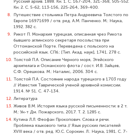
Русский архив. 1888. Кн. 1. С. 167-204, 321-368, 505-552.
Кн. 2. С. 5-62, 113-156, 225-264, 369-400.
8.
Путешествие стольника Петра Андреевича Толстого по
Европе 1697­1699 / отв. ред. А.М. Панченко. М.: Наука,
1992. 382 с.
9.
Рикот П. Монархия турецкая, описанная чрез Рикота
бывшего аглинского секретаря посольства при
Оттоманской Порте. Переведена с польского на
российской язык. СПб.: [Тип. Акад. наук], 1741. 278 с.
10.
Толстой П.А. Описание Черного моря, Эгейского
архипелага и Османского флота / сост. И.В. Зайцев,
С.Ф. Орешкова. М.: Наталис, 2006. 304 с.
11.
Толстой П.А. Состояние народа турецкого в 1703 году
// Известия Таврической ученой архивной комиссии.
1914. № 51. С. 47-134.
12.
Литература
13.
Живов В.М. История языка русской письменности: в 2 т.
М.: Ун-т Дм. Пожар­ского, 2017. Т. 2. 1285 с.
14.
Кутина Л.Л. Феофан Прокопович. Слова и речи.
Проблема языкового типа // Язык русских писателей
XVIII века / отв. ред. Ю.С. Сорокин. Л.: Наука, 1981. С. 7-