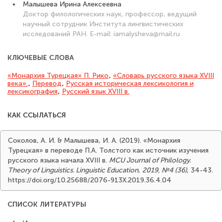
Малышева Ирина Алексеевна
Доктор филологических наук, профессор, ведущий
научный сотрудник Института лингвистических
исследований РАН. E-mail: iamalysheva@mail.ru
КЛЮЧЕВЫЕ СЛОВА
«Монархия Турецкая» П. Рико
,
«Словарь русского языка XVIII
века».
,
Перевод
,
Русская историческая лексикология и
лексикография
,
Русский язык XVIII в.
КАК ССЫЛАТЬСЯ
Соколов, А. И. & Малышева, И. А. (2019). «Монархия
Турецкая» в переводе П.А. Толстого как источник изучения
русского языка начала XVIII в.
MCU Journal of Philology.
Theory of Linguistics. Linguistic Education
,
2019, №4 (36)
, 34-43.
https://doi.org/10.25688/2076-913X.2019.36.4.04
СПИСОК ЛИТЕРАТУРЫ