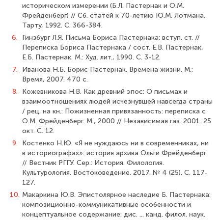
историческом измерении (Б.Л. Пастернак и О.М.
Фрейденберг) // Сб. статей к 70-летию Ю.М. Лотмана.
Тарту, 1992. С. 366-384.
6.
Гинзбург Л.Я. Письма Бориса Пастернака: вступ. ст. //
Переписка Бориса Пастернака / сост. Е.В. Пастернак,
Е.Б. Пастернак. М.: Худ. лит., 1990. С. 3-12.
7.
Иванова Н.Б. Борис Пастернак. Времена жизни. М.:
Время, 2007. 470 с.
8.
Кожевникова Н.В. Как древний эпос: О письмах и
взаимоотношениях людей исчезнувшей навсегда страны
/ рец. на кн.: Пожизненная привязанность: переписка с
О.М. Фрейденберг. М., 2000 // Независимая газ. 2001. 25
окт. С. 12.
9.
Костенко Н.Ю. «Я не нуждаюсь ни в современниках, ни
в историографах»: история архива Ольги Фрейденберг
// Вестник РГГУ. Сер.: История. Филология.
Культурология. Востоковедение. 2017. № 4 (25). С. 117-
127.
10.
Макаркина Ю.В. Эпистолярное наследие Б. Пастернака:
композиционно-ком­муникативные особенности и
концептуальное содержание: дис. ... канд. филол. наук.