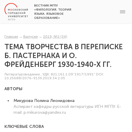
ВЕСТНИК МГПУ
«ФИЛОЛОГИЯ. ТЕОРИЯ
ЯЗЫКА. ЯЗЫКОВОЕ
ОБРАЗОВАНИЕ»
Главная
→
Выпуски
→
2019, №2 (34)
ТЕМА ТВОРЧЕСТВА В ПЕРЕПИСКЕ
Б. ПАСТЕРНАКА И О.
ФРЕЙДЕНБЕРГ 1930-1940-Х ГГ.
Литературоведение
,
УДК: 821.161.1.09“1917/1991”
DOI:
10.25688/2076-913X.2019.34.2.05
АВТОРЫ
Микурова Полина Леонидовна
Аспирант кафедры русской литературы ИГН МГПУ. E-
mail: p.mikurova@yandex.ru
КЛЮЧЕВЫЕ СЛОВА