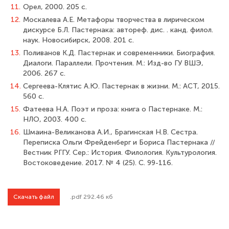
11.
Орел, 2000. 205 с.
12.
Москалева А.Е. Метафоры творчества в лирическом
дискурсе Б.Л. Пастернака: автореф. дис. . канд. филол.
наук. Новосибирск, 2008. 201 с.
13.
Поливанов К.Д. Пастернак и современники. Биография.
Диалоги. Параллели. Прочтения. М.: Изд-во ГУ ВШЭ,
2006. 267 с.
14.
Сергеева-Клятис А.Ю. Пастернак в жизни. М.: АСТ, 2015.
560 с.
15.
Фатеева Н.А. Поэт и проза: книга о Пастернаке. М.:
НЛО, 2003. 400 с.
16.
Шмаина-Великанова А.И., Брагинская Н.В. Сестра.
Переписка Ольги Фрейден­берг и Бориса Пастернака //
Вестник РГГУ. Сер.: История. Филология. Культурология.
Востоковедение. 2017. № 4 (25). С. 99-116.
Скачать файл
.pdf 292.46 кб