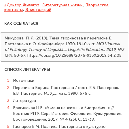
«Доктор Живаго»
,
Литера­турная жизнь.
,
Творческие
контакты
,
Эпистолярий
КАК ССЫЛАТЬСЯ
Микурова, П. Л. (2019). Тема творчества в переписке Б.
Пастернака и О. Фрейденберг 1930-1940-х гг.
MCU Journal
of Philology. Theory of Linguistics. Linguistic Education
,
2019, №2
(34)
, 50-57. https://doi.org/10.25688/2076-913X.2019.34.2.05
СПИСОК ЛИТЕРАТУРЫ
1.
Источники
2.
Переписка Бориса Пастернака / сост. Е.Б. Пастернак,
Е.В. Пастернак. М.: Худ. лит., 1990. 576 с.
3.
Литература
4.
Брагинская Н.В. «У меня не жизнь, а биография...» //
Вестник РГГУ. Сер.: Исто­рия. Филология. Культурология.
Востоковедение. 2017. № 4 (25). С. 11-38.
5.
Гаспаров Б.М. Поэтика Пастернака в культурно-