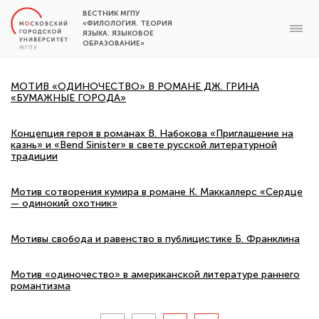
ВЕСТНИК МГПУ
«ФИЛОЛОГИЯ. ТЕОРИЯ
ЯЗЫКА. ЯЗЫКОВОЕ
ОБРАЗОВАНИЕ»
МОТИВ «ОДИНОЧЕСТВО» В РОМАНЕ ДЖ. ГРИНА
«БУМАЖНЫЕ ГОРОДА»
Концепция героя в романах В. Набокова «Приглашение на
казнь» и «Bend Sinister» в свете русской литературной
традиции
Мотив сотворения кумира в романе К. Маккаллерс «Сердце
— одинокий охотник»
Мотивы свобода и равенство в публицистике Б. Франклина
Мотив «одиночество» в американской литературе раннего
романтизма