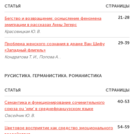
СТАТЬЯ
СТРАНИЦЫ
21-28
Бегство и возвращение: осмысление феномена
эмиграции в рассказах Анны Зегерс
Красовицкая Ю. В.
29-39
Проблема женского сознания в драме Ван Шифу
«Западный флигель»
Кондратова Т. И., Попова А. .
РУСИСТИКА. ГЕРМАНИСТИКА. РОМАНИСТИКА
СТАТЬЯ
СТРАНИЦЫ
40-53
Семантика и функционирование сочинительного
союза ou ‘или’ в среднефранцузском языке
Овсейчик Ю. В.
54-59
Цветовое восприятие как средство эмоционального