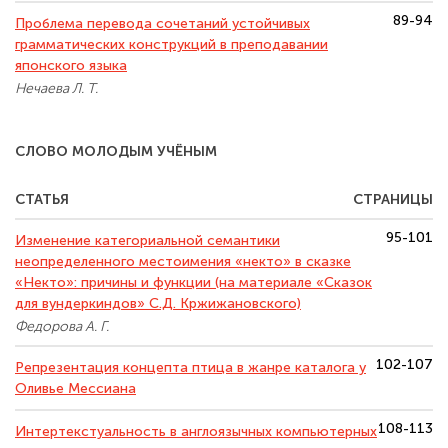
89-94
Проблема перевода сочетаний устойчивых
грамматических конструкций в преподавании
японского языка
Нечаева Л. Т.
СЛОВО МОЛОДЫМ УЧЁНЫМ
СТАТЬЯ
СТРАНИЦЫ
95-101
Изменение категориальной семантики
неопределенного местоимения «некто» в сказке
«Некто»: причины и функции (на материале «Сказок
для вундеркиндов» С.Д. Кржижановского)
Федорова А. Г.
102-107
Репрезентация концепта птица в жанре каталога у
Оливье Мессиана
108-113
Интертекстуальность в англоязычных компьютерных