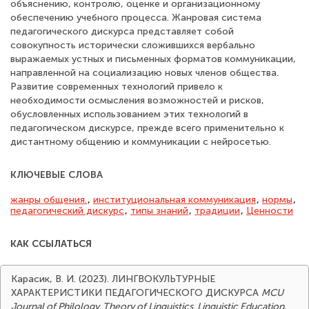
объяснению, контролю, оценке и организационному
обеспечению учебного процесса. Жанровая система
педагогического дискурса представляет собой
совокупность исторически сложившихся вербально
выражаемых устных и письменных форматов коммуникации,
направленной на социализацию новых членов общества.
Развитие современных технологий привело к
необходимости осмысления возможностей и рисков,
обусловленных использованием этих технологий в
педагогическом дискурсе, прежде всего применительно к
дистантному общению и коммуникации с нейросетью.
КЛЮЧЕВЫЕ СЛОВА
жанры общения.
,
институциональная коммуникация
,
нормы
,
педагогический дискурс
,
типы знаний
,
традиции
,
Ценности
КАК ССЫЛАТЬСЯ
Карасик, В. И. (2023). ЛИНГВОКУЛЬТУРНЫЕ
ХАРАКТЕРИСТИКИ ПЕДАГОГИЧЕСКОГО ДИСКУРСА
MCU
Journal of Philology. Theory of Linguistics. Linguistic Education
,