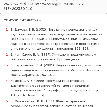
2023, №2 (50)
, 118. https://doi.org/10.25688/2076-
913X.2023.50.2.10
СПИСОК ЛИТЕРАТУРЫ
1.
1. Димова, Г. В. (2002). Поведение преподавателя как
«дискурсивной» личности в педагогической интеракции.
Вестник ИГЛУ. Серия «Лингвистика». Вып. 4. Языковые
явления в исторической ретроспективе и перспективе:
эпистемология, диахрония, типология, 152–159.
2.
2. Кан-Калик, В. А. (1987). Учителю о педагогическом
общении: книга для учителя. Просвещение.
3.
3. Каратанова, О. А. (2001). Педагогический дискурс как
один из видов институционального общения. Вестник
ВолГУ. Серия 9(1), 103–106.
4.
4. Ленец, А. В. (1999). Прагмалингвистическая
диагностика особенностей речевого поведения
немецкого учителя [Автореф. дис. … канд. филол. наук:
10.02.04. Пятигорск].
5.
5. Милованова, Ж. В. (1998). Жанрово-речевые
особенности педагогического дискурса. Языковая