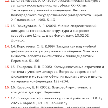
12.
12. Стеблецова, А. О. (2020). Академический дискурс в
западных исследованиях на рубеже XX–XXI вв.:
Эволюция направлений и концепций. Вестник
Волгоградского государственного университета. Серия
2. Языкознание, 19(5), 5–13.
13.
13. Габидуллина, А. Р. (2009). Учебно-педагогический
дискурс: категориальная структура и жанровое
своеобразие [Дис. … д-ра филол. наук: 10.02.02.
Донецк].
14.
14. Коротеева, О. В. (1999). Загадка как вид учебной
дефиниции в ситуации реального общения. Языковая
личность: аспекты лингвистики и лингводидактики.
Перемена, 51–56.
15.
15. Токарева, П. В. (2005). Коммуникативные стратегии и
тактики в учебном дискурсе. Вопросы современной
филологии и методики обучения языкам в вузе и школе:
материалы конференции, 199–204.
16.
16. Карасик, В. И. (2002). Языковой круг: личность,
концепты, дискурс. Перемена.
17.
17. Стандарты оформления курсовой работы по ГОСТу
2023 + образец. (2023). Заочник.ру.
https://zaochnik.ru/blog/standarty-oformlenija-kursovoj-