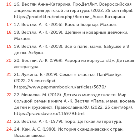
16.
16. Вестли Анне-Катарина. ПроДетЛит. Всероссийская
энциклопедия детской литературы. (2022, 25 сентября).
https://prodetlit.ru/index.php/Вестли_Анне-Катарина
17.
17. Вестли, А.-К. (2016). Каос и Бьернар. Махаон.
18.
18. Вестли, А.-К. (2019). Щепкин и коварные девчонки.
Махаон.
19.
19. Вестли, А.-К. (2018). Все о папе, маме, бабушке и 8
детях. Азбука.
20.
20. Вестли, А.-К. (1969). Аврора из корпуса «Ц». Детская
литература.
21.
21. Лужина, Е. (2019). Семья = счастье. ПапМамБук.
(2022, 25 сентября).
https://www.papmambook.ru/articles/3670/
22.
22. Минаева, М. (2018). Детям о многодетности. Мир
большой семьи в книге А.-К. Вестли «Папа, мама, восемь
детей и грузовик». Православие.RU. (2022, 25 сентября).
https://pravoslavie.ru/115979.html
23.
23. Вестли, А.-К. (1979). Гюро. Детская литература.
24.
24. Кан, А. С. (1980). История скандинавских стран.
Высшая школа.