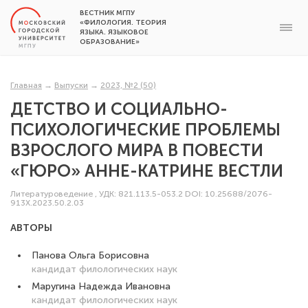
ВЕСТНИК МГПУ
«ФИЛОЛОГИЯ. ТЕОРИЯ
ЯЗЫКА. ЯЗЫКОВОЕ
ОБРАЗОВАНИЕ»
Главная
→
Выпуски
→
2023, №2 (50)
ДЕТСТВО И СОЦИАЛЬНО-
ПСИХОЛОГИЧЕСКИЕ ПРОБЛЕМЫ
ВЗРОСЛОГО МИРА В ПОВЕСТИ
«ГЮРО» АННЕ-КАТРИНЕ ВЕСТЛИ
Литературоведение
,
УДК: 821.113.5-053.2
DOI: 10.25688/2076-
913X.2023.50.2.03
АВТОРЫ
Панова Ольга Борисовна
кандидат филологических наук
Маругина Надежда Ивановна
кандидат филологических наук