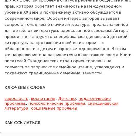
для А.-К. Вестли проблема статуса ребенка в обществе и его
прав, которая обретает значимость на международном
уровне в XX веке и по-прежнему активно обсуждается в
современном мире. Особый интерес авторов вызывает
вопрос о том, в чем отличие литературы, предназначенной
для детей, от литературы, адресованной взрослым. Авторы
приходят к выводу, что специфика скандинавской детской
литературы на протяжении всей ее истории — в
обращенности к детям и взрослым одновременно. В этом
же направлении она развивается и в настоящее время. Книги
писателей Скандинавских стран ориентированы на
совместное творческое семейное чтение, утверждают и
сохраняют традиционные семейные ценности.
КЛЮЧЕВЫЕ СЛОВА
взрослость
,
воспитание
,
Детство
,
педагогические
проблемы.
,
психологические проблемы
,
скандинавская
литература
,
социальные проблемы
КАК ССЫЛАТЬСЯ