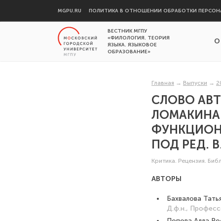
MGPU.RU
ПОЛИТИКА В ОТНОШЕНИИ ОБРАБОТКИ ПЕРСОН
ВЕСТНИК МГПУ
«ФИЛОЛОГИЯ. ТЕОРИЯ
О
ЯЗЫКА. ЯЗЫКОВОЕ
ОБРАЗОВАНИЕ»
Главная
→
Выпуски
→
2
СЛОВО АВТ
ЛОМАКИНА 
ФУНКЦИОН
ПОД РЕД. В.
Критика. Рецензия. Би
АВТОРЫ
Бахвалова Тать
Д.ф.н., Профес
Попова Алла Ро