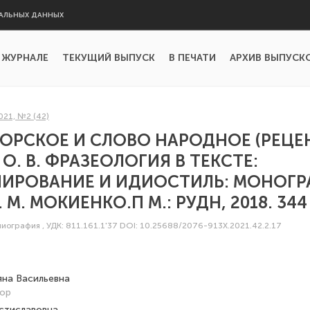
АЛЬНЫХ ДАННЫХ
 ЖУРНАЛЕ
ТЕКУЩИЙ ВЫПУСК
В ПЕЧАТИ
АРХИВ ВЫПУСК
021, №2 (42)
ОРСКОЕ И СЛОВО НАРОДНОЕ (РЕЦЕН
О. В. ФРАЗЕОЛОГИЯ В ТЕКСТЕ:
ИРОВАНИЕ И ИДИОСТИЛЬ: МОНОГР
 М. МОКИЕНКО.П М.: РУДН, 2018. 344 
блиография
,
УДК: 811.161.1'37
DOI: 10.25688/2076-913X.2021.42.2.17
яна Васильевна
сор
стиславовна