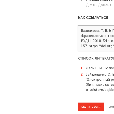
Д.ф.н., Доцент
КАК ССЫЛАТЬСЯ
Бахвалова, Т. В. &
Фразеология в тек
РУДН, 2018. 344 с.
157. https://doi.o
СПИСОК ЛИТЕРАТУ
1.
Даль В. И. Толко
2.
Зайденшнур Э. Е
[Электронный рес
(Лит. наследство;
o-tolstom/zajden
Скачать файл
.pd