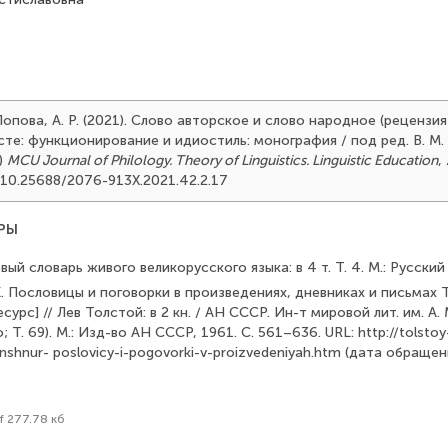
 Попова, А. Р. (2021). Слово авторское и слово народное (рецензия
сте: функционирование и идиостиль: монография / под ред. В. М.
)
MCU Journal of Philology. Theory of Linguistics. Linguistic Education
,
rg/10.25688/2076-913X.2021.42.2.17
РЫ
вый словарь живого великорусского языка: в 4 т. Т. 4. М.: Русский 
. Пословицы и поговорки в произведениях, дневниках и письмах 
урс] // Лев Толстой: в 2 кн. / АН СССР. Ин-т мировой лит. им. А. М
 Т. 69). М.: Изд-во АН СССР, 1961. С. 561–636. URL: http://tolstoy-li
shnur- poslovicy-i-pogovorki-v-proizvedeniyah.htm (дата обращени
f 277.78 кб