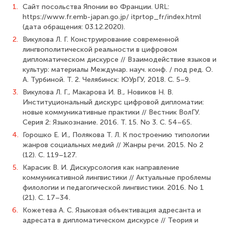
1.
Сайт посольства Японии во Франции. URL:
https://www.fr.emb-japan.go.jp/ itprtop_fr/index.html
(дата обращения: 03.12.2020).
2.
Викулова Л. Г. Конструирование современной
лингвополитической реальности в цифровом
дипломатическом дискурсе // Взаимодействие языков и
культур: материалы Междунар. науч. конф. / под ред. О.
А. Турбиной. Т. 2. Челябинск: ЮУрГУ, 2018. С. 5–9.
3.
Викулова Л. Г., Макарова И. В., Новиков Н. В.
Институциональный дискурс цифровой дипломатии:
новые коммуникативные практики // Вестник ВолГУ.
Серия 2: Языкознание. 2016. Т. 15. No 3. С. 54–65.
4.
Горошко Е. И., Полякова Т. Л. К построению типологии
жанров социальных медий // Жанры речи. 2015. No 2
(12). С. 119–127.
5.
Карасик В. И. Дискурсология как направление
коммуникативной лингвистики // Актуальные проблемы
филологии и педагогической лингвистики. 2016. No 1
(21). С. 17–34.
6.
Кожетева А. С. Языковая объективация адресанта и
адресата в дипломатическом дискурсе // Теория и