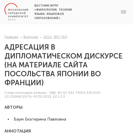
ВЕСТНИК МГПУ
«ФИЛОЛОГИЯ. ТЕОРИЯ
ЯЗЫКА. ЯЗЫКОВОЕ
ОБРАЗОВАНИЕ»
Главная
→
Выпуски
→
2021, №2 (42)
АДРЕСАЦИЯ В
ДИПЛОМАТИЧЕСКОМ ДИСКУРСЕ
(НА МАТЕРИАЛЕ САЙТА
ПОСОЛЬСТВА ЯПОНИИ ВО
ФРАНЦИИ)
Слово молодым учёным
,
УДК: 81'42:341.76(52:44)
DOI:
10.25688/2076-913X.2021.42.2.13
АВТОРЫ
Баум Екатерина Павловна
АННОТАЦИЯ