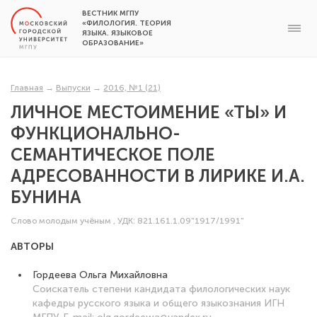
ВЕСТНИК МГПУ
«ФИЛОЛОГИЯ. ТЕОРИЯ
ЯЗЫКА. ЯЗЫКОВОЕ
ОБРАЗОВАНИЕ»
Главная
→
Выпуски
→
2016, №1 (21)
ЛИЧНОЕ МЕСТОИМЕНИЕ «ТЫ» И
ФУНКЦИОНАЛЬНО-
СЕМАНТИЧЕСКОЕ ПОЛЕ
АДРЕСОВАННОСТИ В ЛИРИКЕ И.А.
БУНИНА
Слово молодым учёным
,
УДК: 821.161.1.09"1917/1991"
АВТОРЫ
Гордеева Ольга Михайловна
Соискатель степени кандидата филологических наук
кафедры русского языка и общего языкознания ИГН