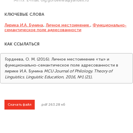
МГПУ. E-mail: olg.gordeewa@yandex.ru
КЛЮЧЕВЫЕ СЛОВА
Лирика И.А. Бунина
,
Личное местоимение.
,
Функционально-
семантическое поле адресованности
КАК ССЫЛАТЬСЯ
Гордеева, О. М. (2016). Личное местоимение «ты» и
функционально-семантическое поле адресованности в
лирике И.А. Бунина
MCU Journal of Philology. Theory of
Linguistics. Linguistic Education
,
2016, №1 (21)
,
Скачать файл
.pdf 263.28 кб