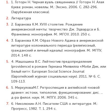
1.
1. Готорн Н. Черная вуаль священника // Готорн Н. Алая
буква: роман, новеллы. М.: Эксмо, 2006. С. 282-296.
(Зарубежная классика).
2.
Литература
3.
2. Баранова К.М. XVIII столетие. Рождение
американской мечты: творчество Дж. Эдвардса и Б.
Франклина: монография. М.: МГОУ, 2010. 250 с.
4.
3. Баранова К.М. Образ Нового Адама в американской
литературе колониального периода (религиозный,
гражданский и личный идеалы): монография. М.: МГПУ,
2014. 148 с.
5.
4. Машошина В.С. Лейтмотив предопределения
(providence) в романе Германа Мелвилла «Моби Дик, или
Белый кит»: European Social Science Journal
(Европейский журнал социальных наук). 2011. № 6. С.
109-113.
6.
5. МеркуловаМ.Г. Ретроспекция в английской «новой
драме»: истоки, типология, функционирование: дис. ...
д-ра филол. наук. М.: МПГУ, 2006. 345 с.
7.
6. Николюкин А.Н. Писатели США о литературе. М.:
Прогресс, 1982. Т. 1. 294 с.