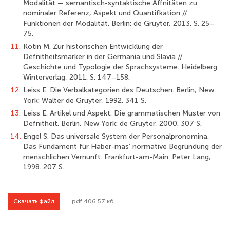
Modalität — semantisch-syntaktische Affnitäten zu
nominaler Referenz, Aspekt und Quantifkation //
Funktionen der Modalität. Berlin: de Gruyter, 2013. S. 25–
75.
11.
Kotin M. Zur historischen Entwicklung der
Defnitheitsmarker in der Germania und Slavia //
Geschichte und Typologie der Sprachsysteme. Heidelberg:
Winterverlag, 2011. S. 147–158.
12.
Leiss E. Die Verbalkategorien des Deutschen. Berlin, New
York: Walter de Gruyter, 1992. 341 S.
13.
Leiss E. Artikel und Aspekt. Die grammatischen Muster von
Defnitheit. Berlin, New York: de Gruyter, 2000. 307 S.
14.
Engel S. Das universale System der Personalpronomina.
Das Fundament für Haber-mas’ normative Begründung der
menschlichen Vernunft. Frankfurt-am-Main: Peter Lang,
1998. 207 S.
Скачать файл
.pdf 406.57 кб