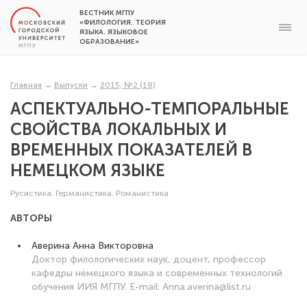
ВЕСТНИК МГПУ
«ФИЛОЛОГИЯ. ТЕОРИЯ
ЯЗЫКА. ЯЗЫКОВОЕ
ОБРАЗОВАНИЕ»
Главная
→
Выпуски
→
2015, №2 (18)
АСПЕКТУАЛЬНО-ТЕМПОРАЛЬНЫЕ
СВОЙСТВА ЛОКАЛЬНЫХ И
ВРЕМЕННЫХ ПОКАЗАТЕЛЕЙ В
НЕМЕЦКОМ ЯЗЫКЕ
Русистика. Германистика. Романистика
АВТОРЫ
Аверина Анна Викторовна
Доктор филологических наук, доцент, профессор
кафедры немецкого языка и современных технологий
обучения ИИЯ МГПУ. E-mail: Anna.averina@list.ru