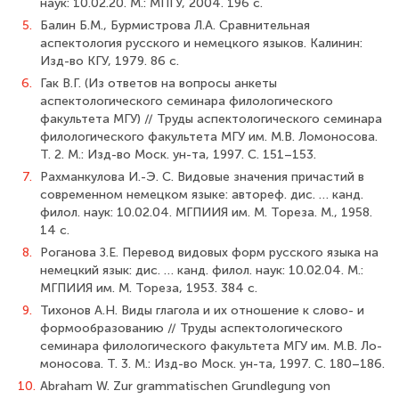
наук: 10.02.20. М.: МПГУ, 2004. 196 с.
5.
Балин Б.М., Бурмистрова Л.А. Сравнительная
аспектология русского и не­мецкого языков. Калинин:
Изд-во КГУ, 1979. 86 с.
6.
Гак В.Г. (Из ответов на вопросы анкеты
аспектологического семинара филоло­гического
факультета МГУ) // Труды аспектологического семинара
филологического фа­культета МГУ им. М.В. Ломоносова.
Т. 2. М.: Изд-во Моск. ун-та, 1997. С. 151–153.
7.
Рахманкулова И.-Э. С. Видовые значения причастий в
современном немецком языке: автореф. дис. … канд.
филол. наук: 10.02.04. МГПИИЯ им. М. Тореза. М., 1958.
14 с.
8.
Роганова З.Е. Перевод видовых форм русского языка на
немецкий язык: дис. … канд. филол. наук: 10.02.04. М.:
МГПИИЯ им. М. Тореза, 1953. 384 с.
9.
Тихонов А.Н. Виды глагола и их отношение к слово- и
формообразованию // Труды аспектологического
семинара филологического факультета МГУ им. М.В. Ло­
моносова. Т. 3. М.: Изд-во Моск. ун-та, 1997. С. 180–186.
10.
Abraham W. Zur grammatischen Grundlegung von