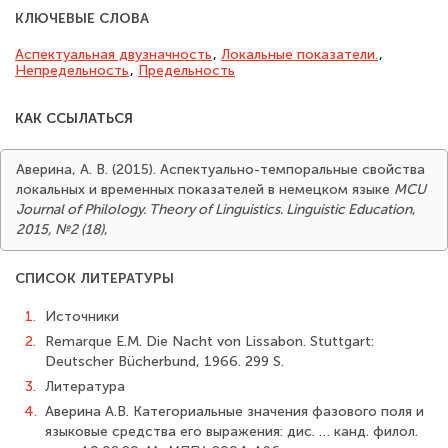
КЛЮЧЕВЫЕ СЛОВА
Аспектуальная двузначность
,
Локальные показатели.
,
Непредельность
,
Предельность
КАК ССЫЛАТЬСЯ
Аверина, А. В. (2015). Аспектуально-темпоральные свойства
локальных и временных показателей в немецком языке
MCU
Journal of Philology. Theory of Linguistics. Linguistic Education
,
2015, №2 (18)
,
СПИСОК ЛИТЕРАТУРЫ
1.
Источники
2.
Remarque E.M. Die Nacht von Lissabon. Stuttgart:
Deutscher Bücherbund, 1966. 299 S.
3.
Литература
4.
Аверина А.В. Категориальные значения фазового поля и
языковые средства его выражения: дис. … канд. филол.