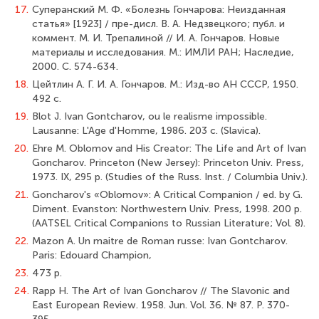
17.
Суперанский М. Ф. «Болезнь Гончарова: Неизданная
статья» [1923] / пре-дисл. В. А. Недзвецкого; публ. и
коммент. М. И. Трепалиной // И. А. Гончаров. Новые
материалы и исследования. М.: ИМЛИ РАН; Наследие,
2000. С. 574-634.
18.
Цейтлин А. Г. И. А. Гончаров. М.: Изд-во АН СССР, 1950.
492 с.
19.
Blot J. Ivan Gontcharov, ou le realisme impossible.
Lausanne: L'Age d'Homme, 1986. 203 c. (Slavica).
20.
Ehre M. Oblomov and His Creator: The Life and Art of Ivan
Goncharov. Princeton (New Jersey): Princeton Univ. Press,
1973. IX, 295 p. (Studies of the Russ. Inst. / Columbia Univ.).
21.
Goncharov's «Oblomov»: A Critical Companion / ed. by G.
Diment. Evanston: Northwestern Univ. Press, 1998. 200 p.
(AATSEL Critical Companions to Russian Literature; Vol. 8).
22.
Mazon A. Un maitre de Roman russe: Ivan Gontcharov.
Paris: Edouard Champion,
23.
473 p.
24.
Rapp H. The Art of Ivan Goncharov // The Slavonic and
East European Review. 1958. Jun. Vol. 36. № 87. P. 370-