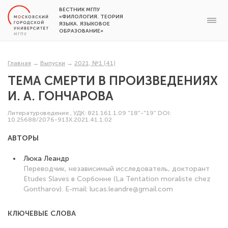
ВЕСТНИК МГПУ
«ФИЛОЛОГИЯ. ТЕОРИЯ
ЯЗЫКА. ЯЗЫКОВОЕ
ОБРАЗОВАНИЕ»
Главная
→
Выпуски
→
2021, №1 (41)
ТЕМА СМЕРТИ В ПРОИЗВЕДЕНИЯХ
И. А. ГОНЧАРОВА
Литературоведение
,
УДК: 821.161.1.09 "18"-"19"
DOI:
10.25688/2076-913Х.2021.41.1.02
АВТОРЫ
Люка Леандр
Переводчик, независимый исследователь, докторант
Etudes Slaves в Сорбонне (La Tentation moraliste chez
Gontharov). E-mail: lucas.leandre@gmail.com
КЛЮЧЕВЫЕ СЛОВА