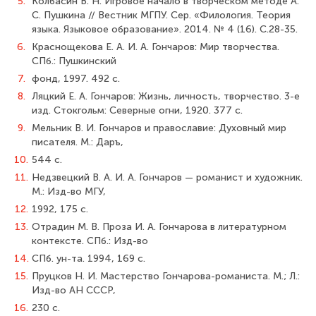
5.
Колбасин В. Н. Игровое начало в творческом методе А.
С. Пушкина // Вест­ник МГПУ. Сер. «Филология. Теория
языка. Языковое образование». 2014. № 4 (16). С.28-35.
6.
Краснощекова Е. А. И. А. Гончаров: Мир творчества.
СПб.: Пушкинский
7.
фонд, 1997. 492 c.
8.
Ляцкий Е. А. Гончаров: Жизнь, личность, творчество. 3-е
изд. Стокгольм: Северные огни, 1920. 377 c.
9.
Мельник В. И. Гончаров и православие: Духовный мир
писателя. М.: Даръ,
10.
544 c.
11.
Недзвецкий В. А. И. А. Гончаров — романист и художник.
М.: Изд-во МГУ,
12.
1992, 175 c.
13.
Отрадин М. В. Проза И. А. Гончарова в литературном
контексте. СПб.: Изд-во
14.
СПб. ун-та. 1994, 169 c.
15.
Пруцков Н. И. Мастерство Гончарова-романиста. М.; Л.:
Изд-во АН СССР,
16.
230 c.