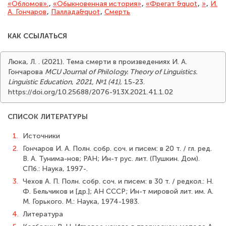
«Обломов».
,
«Обыкновенная история»
,
«Фрегат &quot
,
»
,
И.
А. Гончаров
,
Паллада&quot
,
Смерть
КАК ССЫЛАТЬСЯ
Люка, Л. . (2021). Тема смерти в произведениях И. А.
Гончарова
MCU Journal of Philology. Theory of Linguistics.
Linguistic Education
,
2021, №1 (41)
, 15-23.
https://doi.org/10.25688/2076-913Х.2021.41.1.02
СПИСОК ЛИТЕРАТУРЫ
1.
Источники
2.
Гончаров И. А. Полн. собр. соч. и писем: в 20 т. / гл. ред.
В. А. Тунима-нов; РАН; Ин-т рус. лит. (Пушкин. Дом).
СПб.: Наука, 1997-.
3.
Чехов А. П. Полн. собр. соч. и писем: в 30 т. / редкол.: Н.
Ф. Бельчиков и [др.]; АН СССР; Ин-т мировой лит. им. А.
М. Горького. М.: Наука, 1974-1983.
4.
Литература