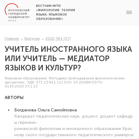
ВЕСТНИК МГПУ
«ФИЛОЛОГИЯ. ТЕОРИЯ
ЯЗЫКА. ЯЗЫКОВОЕ
ОБРАЗОВАНИЕ»
Главная
→
Выпуски
→
2020, №1 (37)
УЧИТЕЛЬ ИНОСТРАННОГО ЯЗЫКА
ИЛИ УЧИТЕЛЬ — МЕДИАТОР
ЯЗЫКОВ И КУЛЬТУР?
Языковое образование. Методика преподавания филологических
дисциплин
,
УДК: 371.13:811.111
DOI: 10.25688/2076-
913X.2020.37.1.13
АВТОРЫ
Богданова Ольга Самойловна
Кандидат педагогических наук, доцент, доцент кафедр
ы германо-
романской филологии и иноязычного образования Крас
нояр ского государственного педагогического универси