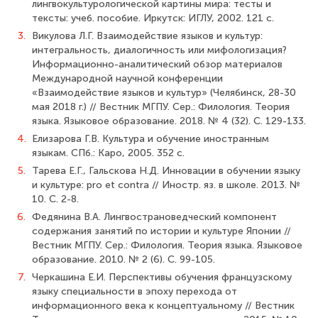
лингвокультурологической картины мира: тесты и
тексты: учеб. пособие. Иркутск: ИГЛУ, 2002. 121 с.
3.
Викулова Л.Г. Взаимодействие языков и культур:
интегральность, диалогичность или мифологизация?
Информационно-аналитический обзор материалов
Международной научной конференции
«Взаимодействие языков и культур» (Челя­бинск, 28-30
мая 2018 г.) // Вестник МГПУ. Сер.: Филология. Теория
языка. Языковое образование. 2018. № 4 (32). С. 129-133.
4.
Елизарова Г.В. Культура и обучение иностранным
языкам. СПб.: Каро, 2005. 352 с.
5.
Тарева Е.Г., Гальскова Н.Д. Инновации в обучении языку
и культуре: pro et contra // Иностр. яз. в школе. 2013. №
10. С. 2-8.
6.
Федянина В.А. Лингвострановедческий компонент
содержания занятий по истории и культуре Японии //
Вестник МГПУ. Сер.: Филология. Теория языка. Языковое
образование. 2010. № 2 (6). С. 99-105.
7.
Черкашина Е.И. Перспективы обучения французскому
языку специальности в эпоху перехода от
информационного века к концептуальному // Вестник