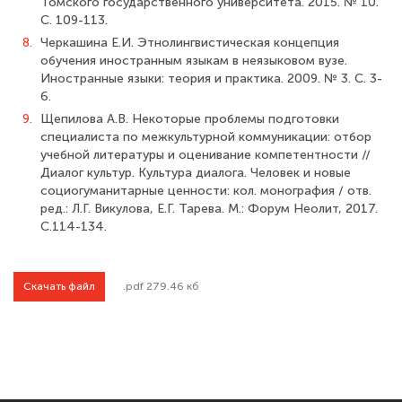
Томского государственного университета. 2015. № 10.
С. 109-113.
8.
Черкашина Е.И. Этнолингвистическая концепция
обучения иностранным языкам в неязыковом вузе.
Иностранные языки: теория и практика. 2009. № 3. С. 3-
6.
9.
Щепилова А.В. Некоторые проблемы подготовки
специалиста по межкуль­турной коммуникации: отбор
учебной литературы и оценивание компетентности //
Диалог культур. Культура диалога. Человек и новые
социогуманитарные ценности: кол. монография / отв.
ред.: Л.Г. Викулова, Е.Г. Тарева. М.: Форум Неолит, 2017.
С.114-134.
Скачать файл
.pdf 279.46 кб