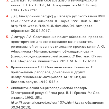
3.
Даль В.И. Толковый словарь живого великорусского
языка. Т. I: А - З. СПб.; М.: Товарищество М.О. Вольф,
1903. 1743 стлб.
4.
Де [Электронный ресурс] // Словарь русского языка XVIII
века / сост. А.А. Алексеев. Л.: Наука, 1991. Вып. 6. URL:
http://feb-web.ru/feb/sl18/slov-abc/04. htm (дата
обращения: 30.04.2019).
5.
Дмитрук Л.А. Соотношение помет областное, простое,
просторечное и про­стонародное как показатель
региональной отнесенности лексики произведения A. О.
Аблесимова «Мельник-колдун, обманщик и сват»
(синхронно-диахронический аспект) // Вестник КГУ им.
Н.А. Некрасова. Лингвистика. 2013. № 4. С. 120-123.
6.
Крашенинников С.П. Описание земли Камчатки: С
приложением рапортов, донесений и других
неопубликованных материалов. М.; Л.: Изд-во
Главсевморпути, 1949. 545 с.
7.
Лингвистический энциклопедический словарь
[Электронный ресурс] / под ред. B. Н. Ярцева. М.: Сов.
энцикл., 1990. URL:
http://tapemark.narod.ru/les/407c.html (дата обращения:
30.04.2019).