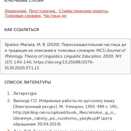
КЛЮЧЕВЫЕ СЛОВА
Диахрония
,
Просторечие.
,
Стилистические пометы
,
Толковые словари
,
Частица де
КАК ССЫЛАТЬСЯ
Храпко-Магала, М. В. (2020). Пересказывательная частица де
и традиция ее описания в толковых словарях
MCU Journal of
Philology. Theory of Linguistics. Linguistic Education
,
2020, №1
(37)
, 140-146. https://doi.org/10.25688/2076-
913X.2020.37.1.15
СПИСОК ЛИТЕРАТУРЫ
1.
Литература
2.
Винокур Г.О. Избранные работы по русскому языку
[Электронный ресурс]. М.: Учпедгиз, 1959. 489 c. URL:
http://plr.iling-ran.ru/upload/book_files/vinokur_g_o_
izbrannye_raboty_po_russkomu_yazyku.pdf (дата
обращения: 30.04.2019).