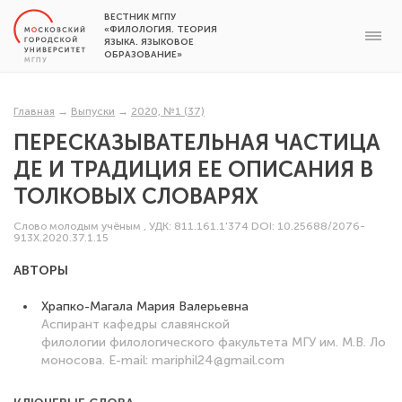
ВЕСТНИК МГПУ
«ФИЛОЛОГИЯ. ТЕОРИЯ
ЯЗЫКА. ЯЗЫКОВОЕ
ОБРАЗОВАНИЕ»
Главная
→
Выпуски
→
2020, №1 (37)
ПЕРЕСКАЗЫВАТЕЛЬНАЯ ЧАСТИЦА
ДЕ И ТРАДИЦИЯ ЕЕ ОПИСАНИЯ В
ТОЛКОВЫХ СЛОВАРЯХ
Слово молодым учёным
,
УДК: 811.161.1'374
DOI: 10.25688/2076-
913X.2020.37.1.15
АВТОРЫ
Храпко-Магала Мария Валерьевна
Аспирант кафедры славянской
филологии филологического факультета МГУ им. М.В. Ло
моносова. E-mail: mariphil24@gmail.com