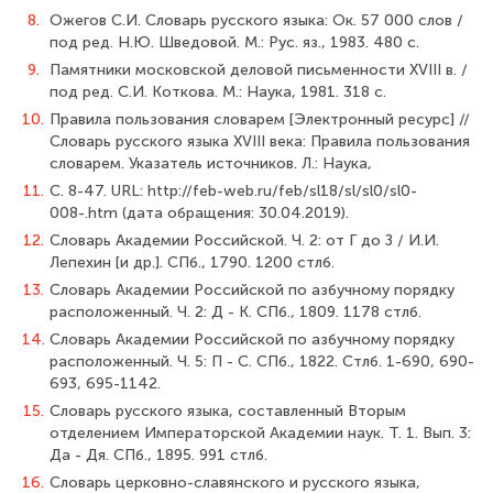
8.
Ожегов С.И. Словарь русского языка: Ок. 57 000 слов /
под ред. Н.Ю. Шведо­вой. М.: Рус. яз., 1983. 480 с.
9.
Памятники московской деловой письменности XVIII в. /
под ред. С.И. Коткова. М.: Наука, 1981. 318 с.
10.
Правила пользования словарем [Электронный ресурс] //
Словарь русского языка XVIII века: Правила пользования
словарем. Указатель источников. Л.: Наука,
11.
С. 8-47. URL: http://feb-web.ru/feb/sl18/sl/sl0/sl0-
008-.htm (дата обращения: 30.04.2019).
12.
Словарь Академии Российской. Ч. 2: от Г до З / И.И.
Лепехин [и др.]. СПб., 1790. 1200 стлб.
13.
Словарь Академии Российской по азбучному порядку
расположенный. Ч. 2: Д - К. СПб., 1809. 1178 стлб.
14.
Словарь Академии Российской по азбучному порядку
расположенный. Ч. 5: П - С. СПб., 1822. Стлб. 1-690, 690-
693, 695-1142.
15.
Словарь русского языка, составленный Вторым
отделением Императорской Академии наук. Т. 1. Вып. 3:
Да - Дя. СПб., 1895. 991 стлб.
16.
Словарь церковно-славянского и русского языка,