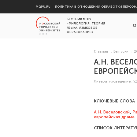
MGPU.RU
ПОЛИТИКА В ОТНОШЕНИИ ОБРАБОТКИ ПЕРСОН
ВЕСТНИК МГПУ
«ФИЛОЛОГИЯ. ТЕОРИЯ
О
ЯЗЫКА. ЯЗЫКОВОЕ
ОБРАЗОВАНИЕ»
Главная
→
Выпуски
→
2
А.Н. ВЕСЕ
ЕВРОПЕЙС
Литературоведение
,
У
КЛЮЧЕВЫЕ СЛОВА
А.Н. Веселовский
,
Ра
европейская драма
СПИСОК ЛИТЕРАТУ