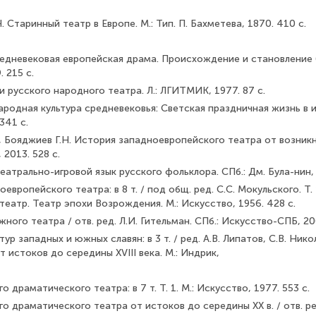
. Старинный театр в Европе. М.: Тип. П. Бахметева, 1870. 410 с.
едневековая европейская драма. Происхождение и становле­ние (X-X
 215 с.
ки русского народного театра. Л.: ЛГИТМИК, 1977. 87 с.
ародная культура средневековья: Светская праздничная жизнь в ис
 341 с.
., Бояджиев Г.Н. История западноевропейского театра от возник
 2013. 528 с.
еатрально-игровой язык русского фольклора. СПб.: Дм. Була-нин, 
европейского театра: в 8 т. / под общ. ред. С.С. Мокульского. Т.
еатр. Театр эпохи Возрождения. М.: Искусство, 1956. 428 с.
ного театра / отв. ред. Л.И. Гительман. СПб.: Искусство-СПБ, 200
р западных и южных славян: в 3 т. / ред. А.В. Липатов, С.В. Нико
От истоков до середины XVIII века. М.: Индрик,
 драматического театра: в 7 т. Т. 1. М.: Искусство, 1977. 553 с.
о драматического театра от истоков до середины XX в. / отв. ре