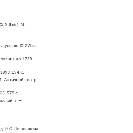
III вв.). М.:
кусстве IX-XVI вв.
новения до 1789
1998. 194 с.
 1. Античный театр.
5. 575 с.
льский, Л.Н.
д. Н.С. Пивоварова.