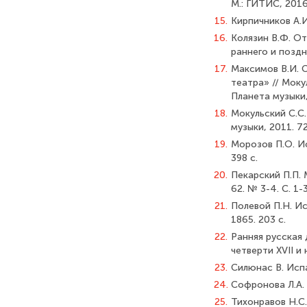
М.: ГИТИС, 2016
15.
Кирпичников А.И
16.
Колязин В.Ф. О
раннего и поздн
17.
Максимов В.И. 
театра» // Моку
Планета музыки, 
18.
Мокульский С.С.
музыки, 2011. 72
19.
Морозов П.О. Ис
398 с.
20.
Пекарский П.П. 
62. № 3-4. С. 1-3
21.
Полевой П.Н. Ис
1865. 203 с.
22.
Ранняя русская д
четверти XVII и н
23.
Силюнас В. Испа
24.
Софронова Л.А. П
25.
Тихонравов Н.С. 