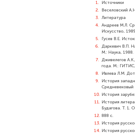
1.
Источники
2.
Веселовский А.Н
3.
Литература
4.
Андреев М.Л. Ср
Искусство, 1989.
5.
Гусев В.Е. Исто
6.
Даркевич В.П. Н
М.: Наука, 1988.
7.
Дживелегов А.К
года. М.: ГИТИС,
8.
Ивлева Л.М. Дот
9.
История западно
Средневековый т
10.
История зарубеж
11.
История литерату
Будагова. Т. 1. 
12.
888 с.
13.
История русского
14.
История русског