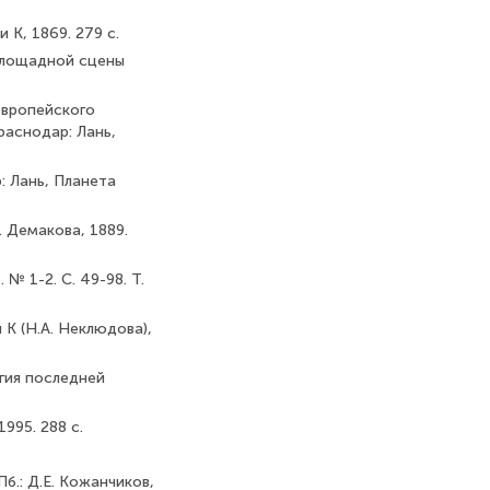
 К, 1869. 279 с.
 площадной сцены
европейского
раснодар: Лань,
: Лань, Планета
. Демакова, 1889.
№ 1-2. С. 49-98. Т.
 К (Н.А. Неклюдова),
ургия последней
995. 288 с.
Пб.: Д.Е. Кожанчиков,