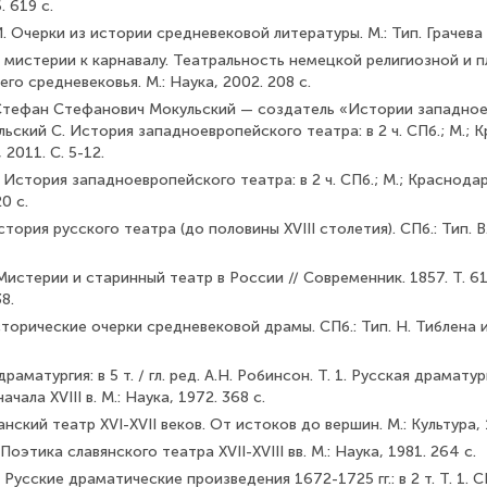
. 619 с.
. Очерки из истории средневековой литературы. М.: Тип. Грачева и
т мистерии к карнавалу. Театральность немецкой религиозной и
его средневековья. М.: Наука, 2002. 208 с.
Стефан Стефанович Мокульский — создатель «Истории западно
льский С. История западноевропейского театра: в 2 ч. СПб.; М.; К
2011. С. 5-12.
 История западноевропейского театра: в 2 ч. СПб.; М.; Красно­дар
0 с.
тория русского театра (до половины XVIII столетия). СПб.: Тип. В
Мистерии и старинный театр в России // Современник. 1857. Т. 61. 
8.
торические очерки средневековой драмы. СПб.: Тип. Н. Тиблена и
раматургия: в 5 т. / гл. ред. А.Н. Робинсон. Т. 1. Русская драмат
ачала XVIII в. М.: Наука, 1972. 368 с.
нский театр XVI-XVII веков. От истоков до вершин. М.: Культура, 1
оэтика славянского театра XVII-XVIII вв. М.: Наука, 1981. 264 с.
Русские драматические произведения 1672-1725 гг.: в 2 т. Т. 1. С