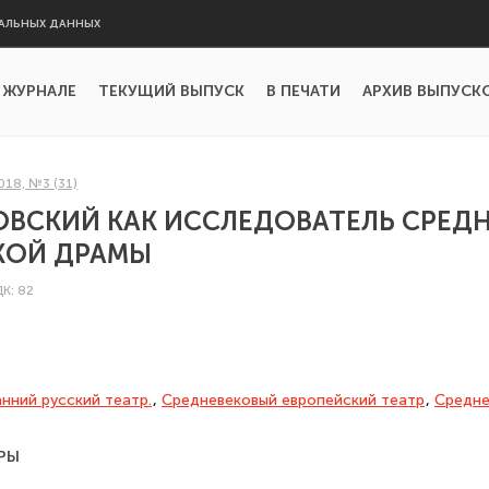
АЛЬНЫХ ДАННЫХ
 ЖУРНАЛЕ
ТЕКУЩИЙ ВЫПУСК
В ПЕЧАТИ
АРХИВ ВЫПУСК
018, №3 (31)
ЛОВСКИЙ КАК ИССЛЕДОВАТЕЛЬ СРЕД
КОЙ ДРАМЫ
ДК: 82
нний русский театр.
,
Средне­вековый европейский театр
,
Средне
РЫ