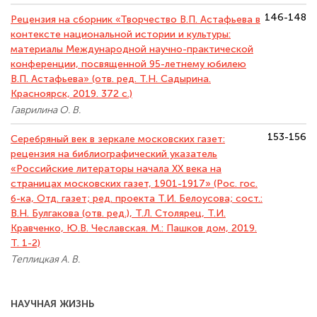
146-148
Рецензия на сборник «Творчество В.П. Астафьева в
контексте национальной истории и культуры:
материалы Международной научно-практической
конференции, посвященной 95-летнему юбилею
В.П. Астафьева» (отв. ред. Т.Н. Садырина.
Красноярск, 2019. 372 с.)
Гаврилина О. В.
153-156
Серебряный век в зеркале московских газет:
рецензия на библиографический указатель
«Российские литераторы начала ХХ века на
страницах московских газет, 1901-1917» (Рос. гос.
б-ка, Отд. газет; ред. проекта Т.И. Белоусова; сост.:
В.Н. Булгакова (отв. ред.), Т.Л. Столярец, Т.И.
Кравченко, Ю.В. Чеславская. М.: Пашков дом, 2019.
Т. 1-2)
Теплицкая А. В.
НАУЧНАЯ ЖИЗНЬ