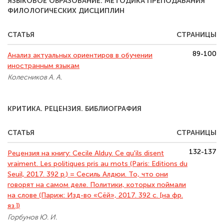
ЯЗЫКОВОЕ ОБРАЗОВАНИЕ. МЕТОДИКА ПРЕПОДАВАНИЯ
ФИЛОЛОГИЧЕСКИХ ДИСЦИПЛИН
СТАТЬЯ
СТРАНИЦЫ
89-100
Анализ актуальных ориентиров в обучении
иностранным языкам
Колесников А. А.
КРИТИКА. РЕЦЕНЗИЯ. БИБЛИОГРАФИЯ
СТАТЬЯ
СТРАНИЦЫ
132-137
Рецензия на книгу: Cecile Alduy. Ce qu'ils disent
vraiment. Les politiques pris au mots (Paris: Editions du
Seuil, 2017. 392 p.) = Сесиль Алдюи. То, что они
говорят на самом деле. Политики, которых поймали
на слове (Париж: Изд-во «Сёй», 2017. 392 с. [на фр.
яз.])
Горбунов Ю. И.