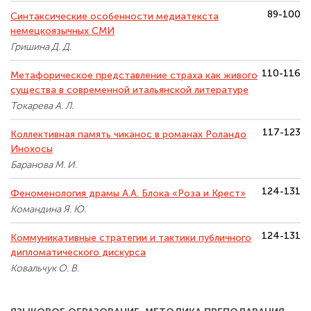
89-100
Синтаксические особенности медиатекста
немецкоязычных СМИ
Гришина Д. Д.
110-116
Метафорическое представление страха как живого
существа в современной итальянской литературе
Токарева А. Л.
117-123
Коллективная память чиканос в романах Роландо
Инохосы
Баранова М. И.
124-131
Феноменология драмы А.А. Блока «Роза и Крест»
Командина Я. Ю.
124-131
Коммуникативные стратегии и тактики публичного
дипломатического дискурса
Ковальчук О. В.