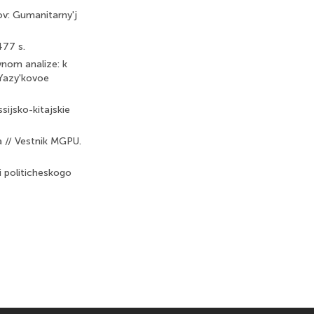
kov: Gumanitarny'j
477 s.
vnom analize: k
. Yazy'kovoe
sijsko-kitajskie
 // Vestnik MGPU.
i politicheskogo