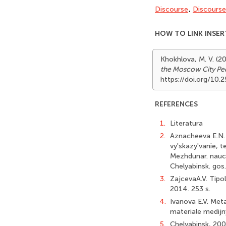
Discourse
,
Discourse
HOW TO LINK INSER
Khokhlova, M. V. (2
the Moscow City Ped
https://doi.org/10
REFERENCES
1.
Literatura
2.
Aznacheeva E.N. 
vy'skazy'vanie, t
Mezhdunar. nauch.
Chelyabinsk. gos.
3.
ZajcevaA.V. Tipol
2014. 253 s.
4.
Ivanova E.V. Met
materiale medijny'
5.
Chelyabinsk, 200