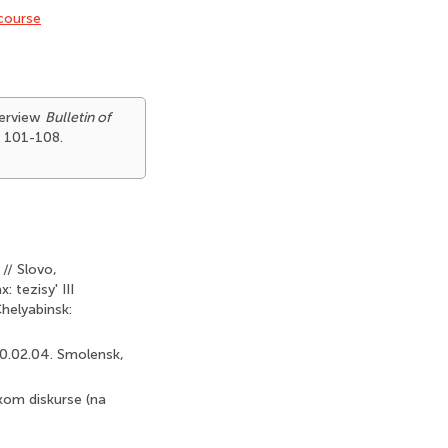
course
verview
Bulletin of
, 101-108.
// Slovo,
 tezisy' III
Chelyabinsk:
 10.02.04. Smolensk,
kom diskurse (na