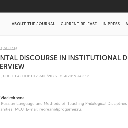
ABOUT THE JOURNAL
CURRENT RELEASE
IN PRESS
A
9, №2 (34)
TAL DISCOURSE IN INSTITUTIONAL 
VERVIEW
m
,
UDC: 81'42
DOI: 10.25688/2076-913X.2019.34.2.12
 Vladimirovna
 Russian Language and Methods of Teaching Philological Discipline
anities, MCU. E-mail: redream@progamer.ru.