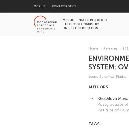
MGPU.RU
PRIVACY POLICY
MCU JOURNAL OF PHILOLOGY.
THEORY OF LINGUISTICS.
LINGUISTIC EDUCATION
Home
→
Releases
→
201
ENVIRONMEN
SYSTEM: O
Young Scientists’ Platfor
AUTHORS
Khokhlova Maria
Postgraduate of
Institute of Hum
TAGS: