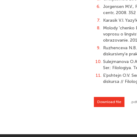
6.
Jorgensen M.V., F
centr, 2008. 352 
7.
Karasik V.I. Yazy
8.
Molody 'chenko E
voprosu o lingvis
obrazovanie. 201
9.
Ruzhenceva N.B.,
diskursivny'e prak
10.
Sulejmanova O.A
Ser.: Filologiya.
11.
E'pshtejn O.V. S
diskursa // Filolo
Download file
.pd