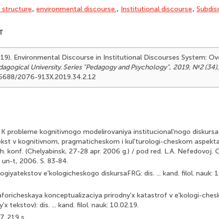
 structure
,
envi­ronmental discourse.
,
Institutional discourse
,
Subdis
T
019). Environmental Discourse in Institutional Discourses System: O
agogical University. Series "Pedagogy and Psychology"
,
2019, №2 (34)
.25688/2076-913X.2019.34.2.12
K probleme kognitivnogo modelirovaniya institucional'nogo diskursa 
ekst v kognitivnom, pragmaticheskom i kul'turologi-cheskom aspektax:
 konf. (Chelyabinsk, 27-28 apr. 2006 g.) / pod red. L.A. Nefedovoj. 
 un-t, 2006. S. 83-84.
ogiyatekstov e'kologicheskogo diskursaFRG: dis. ... kand. filol. nauk:
aforicheskaya konceptualizaciya prirodny'x katastrof v e'kologi-ches
x tekstov): dis. ... kand. filol. nauk: 10.02.19.
7. 219 s.