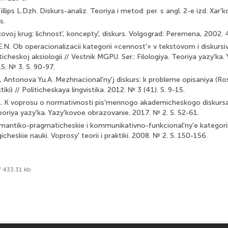
illips L.Dzh. Diskurs-analiz. Teoriya i metod: per. s angl. 2-e izd. Xar'
s.
'kovoj krug: lichnost', koncepty', diskurs. Volgograd: Peremena, 2002. 
.N. Ob operacionalizacii kategorii «cennost'» v tekstovom i diskursi
ticheskoj aksiologii // Vestnik MGPU. Ser.: Filologiya. Teoriya yazy'ka
5. № 3. S. 90-97.
 Antonova Yu.A. Mezhnacional'ny'j diskurs: k probleme opisaniya (Ros
tiki) // Politicheskaya lingvistika. 2012. № 3 (41). S. 9-15.
. K voprosu o normativnosti pis'mennogo akademicheskogo diskursa
 Teoriya yazy'ka. Yazy'kovoe obrazovanie. 2017. № 2. S. 52-61.
emantiko-pragmaticheskie i kommunikativno-funkcional'ny'e kategori
gicheskie nauki. Voprosy' teorii i praktiki. 2008. № 2. S. 150-156.
f 433.31 kb